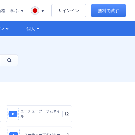
価格
学ぶ
サインイン
無料で試す
ョン
個人
ユーチューブ・サムネイ
12
ル
ユーチューブのバナー