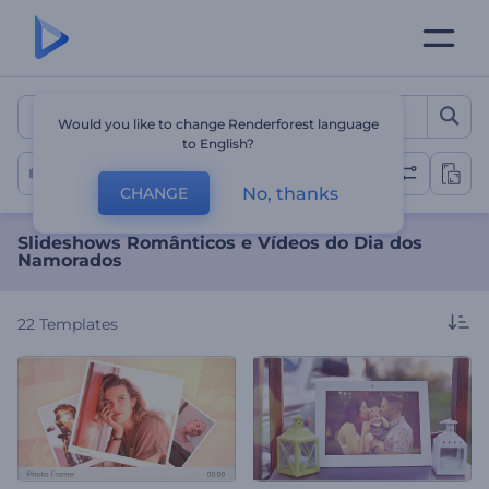
Slideshows Românticos e 
Would you like to change Renderforest language
to English?
Slideshow de Amor
No, thanks
CHANGE
Slideshows Românticos e Vídeos do Dia dos
Namorados
22
Templates