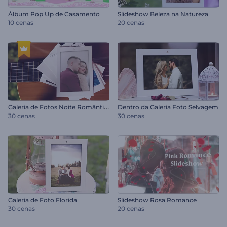
Álbum Pop Up de Casamento
Slideshow Beleza na Natureza
10 cenas
20 cenas
G
aleria de Fotos Noite Romântica
Dentro da Galeria Foto Selvagem
30 cenas
30 cenas
Galeria de Foto Florida
Slideshow Rosa Romance
30 cenas
20 cenas