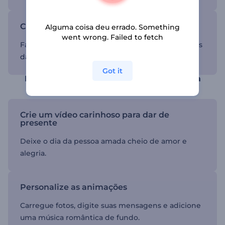
Cria memórias para serem lembradas
Alguma coisa deu errado. Something
went wrong. Failed to fetch
Faça uma apresentação de slides com lembranças
da pessoa querida e guarde para sempre.
Got it
Mostre seu amor da maneira mais afetiva
Crie um vídeo carinhoso para dar de
presente
Deixe o dia da pessoa amada cheio de amor e
alegria.
Personalize as animações
Carregue fotos, digite suas mensagens e adicione
uma música romântica de fundo.