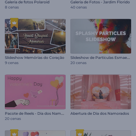
Galeria de fotos Polaroid
Galeria de Fotos - Jardim Florido
8 cenas
40 cenas
S
lideshow de Partículas Esmaecentes
Slideshow Memórias do Coração
9 cenas
20 cenas
P
acote de Reels - Dia dos Namorados
Abertura de Dia dos Namorados
20 cenas