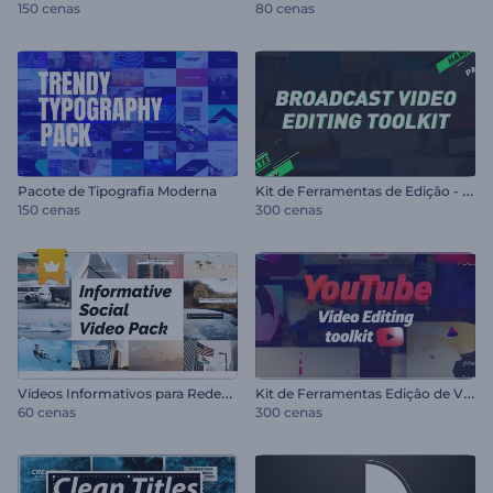
150 cenas
80 cenas
K
it de Ferramentas de Edição - Vídeos Broadcast
Pacote de Tipografia Moderna
150 cenas
300 cenas
V
ídeos Informativos para Redes Sociais
K
it de Ferramentas Edição de Vídeo YouTube
60 cenas
300 cenas