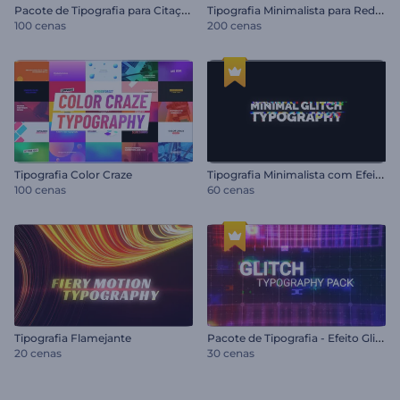
P
acote de Tipografia para Citações
T
ipografia Minimalista para Redes Sociais
100 cenas
200 cenas
T
ipografia Minimalista com Efeito Glitch
Tipografia Color Craze
100 cenas
60 cenas
P
acote de Tipografia - Efeito Glitch
Tipografia Flamejante
20 cenas
30 cenas