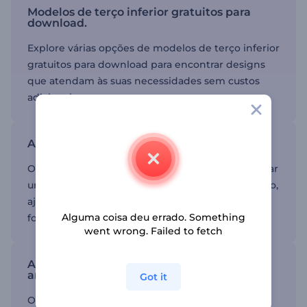
Modelos de terço inferior gratuitos para
download.
Explore várias opções de modelos de terço inferior
gratuitos para download para encontrar designs
que atendam às suas necessidades sem custos
adicionais.
Aprimore seus vídeos.
O uso de modelos de terço inferior pode adicionar
um toque profissional aos seus anúncios em vídeo,
ajudando a destacar informações importantes de
Alguma coisa deu errado. Something
forma eficaz.
went wrong. Failed to fetch
Aumente o engajamento com modelos
animados.
Got it
Os modelos animados podem tornar seus vídeos