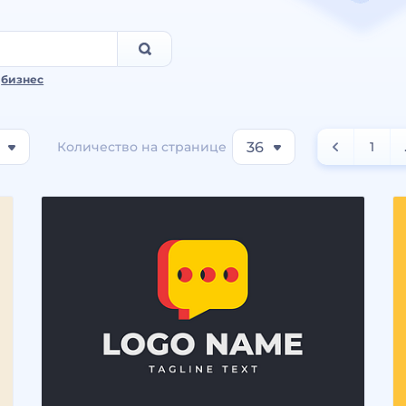
,
бизнес
Количество на странице
36
1