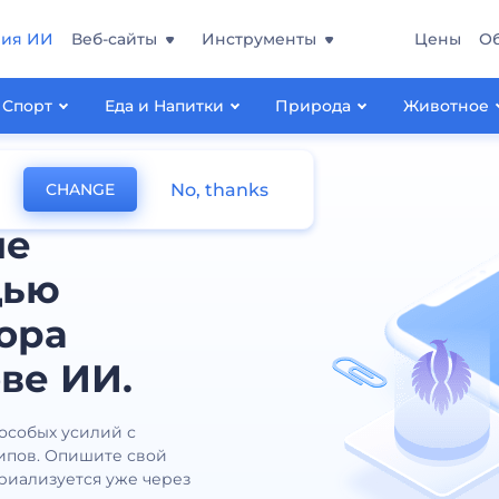
ния ИИ
Веб-сайты
Инструменты
Цены
О
Спорт
Еда и Напитки
Природа
Животное
No, thanks
CHANGE
ые
щью
ора
ве ИИ.
 особых усилий с
ипов. Опишите свой
ериализуется уже через