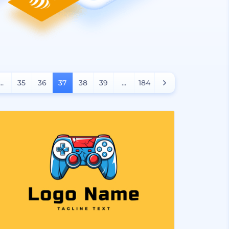
...
35
36
37
38
39
...
184