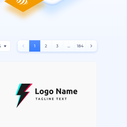
6
1
2
3
...
184