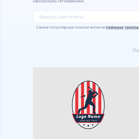
несколько мгновений.
Самые популярные поиски включая
гейминг
,
группа
По