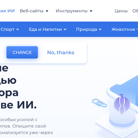
ния ИИ
Веб-сайты
Инструменты
Цены
О
Спорт
Еда и Напитки
Природа
Животное
No, thanks
CHANGE
ые
щью
ора
ве ИИ.
 особых усилий с
ипов. Опишите свой
ериализуется уже через