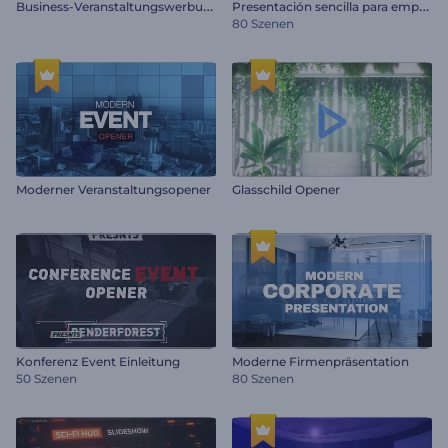
B
usiness-Veranstaltungswerbung
P
resentación sencilla para empresas
80 Szenen
Moderner Veranstaltungsopener
Glasschild Opener
Konferenz Event Einleitung
Moderne Firmenpräsentation
50 Szenen
80 Szenen