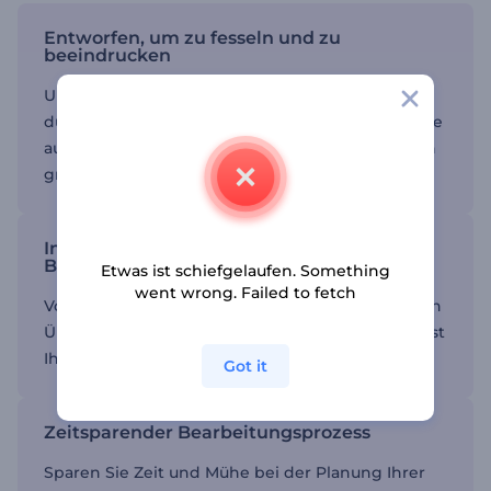
Entworfen, um zu fesseln und zu
beeindrucken
Unsere Unternehmensvorlagen zeichnen sich
durch eine beeindruckende Grafik und Typografie
aus und sorgen dafür, dass Ihre Veranstaltung ein
größeres Publikum erreicht.
Innovatives und technisch inspiriertes
Bildmaterial
Etwas ist schiefgelaufen. Something
went wrong. Failed to fetch
Von futuristischen Animationen bis hin zu sanften
Übergängen - unsere Vorlagen spiegeln den Geist
Ihrer Veranstaltung wider.
Got it
Zeitsparender Bearbeitungsprozess
Sparen Sie Zeit und Mühe bei der Planung Ihrer