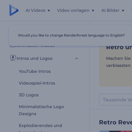
AI Videos
Video vorlagen
AI Bilder
Retro u
Alle Vorlagen
Would you like to change Renderforest language to English?
Startseite
Vor
Animation Videos
Retro u
Intros und Logos
Machen Sie 
verblassten 
YouTube Intros
Videospiel-Intros
3D Logos
Minimalistische Logo
Designs
Retro Rev
Explodierendes und