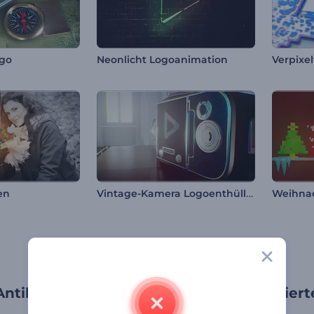
go
Neonlicht Logoanimation
Verpixel
Vintage-Kamera Logoenthüllung
en
Weihna
 Antik, Vintage, Traditionell Retro-inspirie