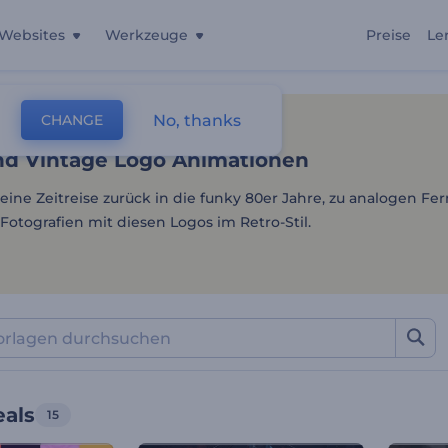
Websites
Werkzeuge
Preise
Le
nd Vintage Logo Animation
No, thanks
CHANGE
lagen
Intros Und Logos
Retro Reveals
nd Vintage Logo Animationen
eine Zeitreise zurück in die funky 80er Jahre, zu analogen F
Fotografien mit diesen Logos im Retro-Stil.
eals
15