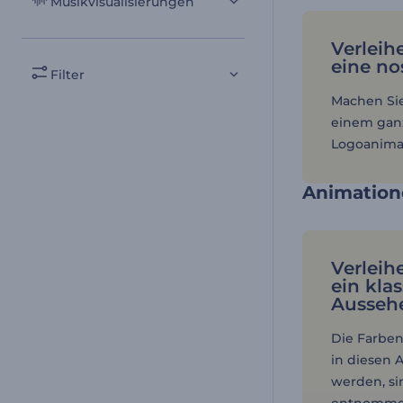
Musikvisualisierungen
Verleih
eine no
Filter
Machen Si
einem gan
Logoanimat
Animation
Verleih
ein klas
Ausseh
Die Farben
in diesen
werden, si
entnomme