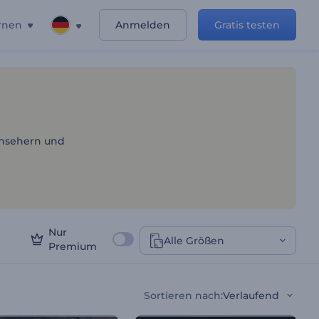
rnen
Anmelden
Gratis testen
en
ernsehern und
Nur
Alle Größen
Premium
Sortieren nach
:
Verlaufend