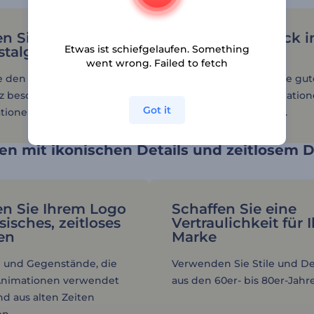
en Sie Ihrem Logo
Reisen Sie zurück i
Etwas ist schiefgelaufen. Something
stalgische Note
Vergangenheit
went wrong. Failed to fetch
e den Donnerstag zu
Erinnern Sie sich an die gu
z besonderen Tag mit
Zeiten mit Retro-Animation
Got it
ionen im Vintage-Stil.
Darstellung des Logos.
en mit ikonischen Details und zeitlosem 
en Sie Ihrem Logo
Schaffen Sie eine
sisches, zeitloses
Vertraulichkeit für 
en
Marke
 und Gegenstände, die
Verwenden Sie Stile und D
 Animationen verwendet
aus den 60er- bis 80er-Jahr
nd aus alten Zeiten
n.