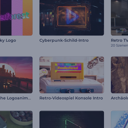
ky Logo
Cyberpunk-Schild-Intro
Retro T
20 Szene
Retorfuturistische Logoanimation
Retro-Videospiel Konsole Intro