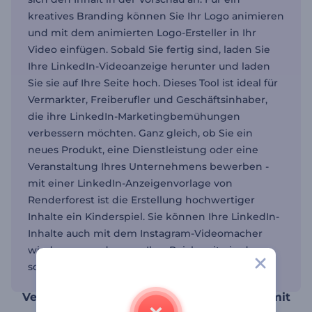
kreatives Branding können Sie Ihr Logo animieren
und mit dem animierten Logo-Ersteller in Ihr
Video einfügen. Sobald Sie fertig sind, laden Sie
Ihre LinkedIn-Videoanzeige herunter und laden
Sie sie auf Ihre Seite hoch. Dieses Tool ist ideal für
Vermarkter, Freiberufler und Geschäftsinhaber,
die ihre LinkedIn-Marketingbemühungen
verbessern möchten. Ganz gleich, ob Sie ein
neues Produkt, eine Dienstleistung oder eine
Veranstaltung Ihres Unternehmens bewerben -
mit einer LinkedIn-Anzeigenvorlage von
Renderforest ist die Erstellung hochwertiger
Inhalte ein Kinderspiel. Sie können Ihre LinkedIn-
Inhalte auch mit dem Instagram-Videomacher
wiederverwenden, um Ihre Reichweite in den
sozialen Medien noch weiter zu erhöhen.
Verstärken Sie Ihr Social Media Marketing mit
einer LinkedIn-Videoanzeige