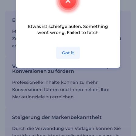
Erreichen Sie Ihre Zielgruppe
Etwas ist schiefgelaufen. Something
Mit einer Videoanzeige können Sie Ihre
went wrong. Failed to fetch
Zielgruppe in den sozialen Medien erreichen und
ansprechen.
Got it
Verwenden Sie ein Video für LinkedIn, um
Konversionen zu fördern
Professionelle Inhalte können zu mehr
Konversionen führen und Ihnen helfen, Ihre
Marketingziele zu erreichen.
Steigerung der Markenbekanntheit
Durch die Verwendung von Vorlagen können Sie
Ihre Marke konsistenter präsentieren, so dass sie