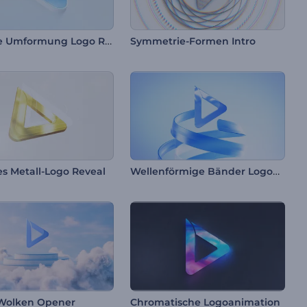
Einfache Umformung Logo Reveal
Symmetrie-Formen Intro
Wellenförmige Bänder Logoanimation
es Metall-Logo Reveal
-Wolken Opener
Chromatische Logoanimation