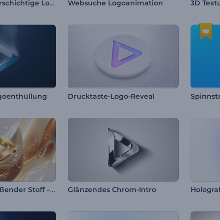
Sauberes, mehrschichtige Logo-Reveal
Websuche Logoanimation
3D Text
goenthüllung
Drucktaste-Logo-Reveal
Spinnst
Glitzernder, fließender Stoff – Einleitung
Glänzendes Chrom-Intro