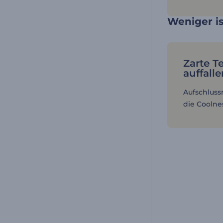
Weniger i
Zarte T
auffalle
Aufschluss
die Coolne