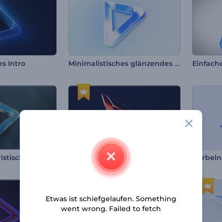
Minimalistisches glänzendes Logo Reveal
s Intro
Einfach
stisches Intro
Glänzend-glattes Logo-Reveal
Etwas ist schiefgelaufen. Something
went wrong. Failed to fetch