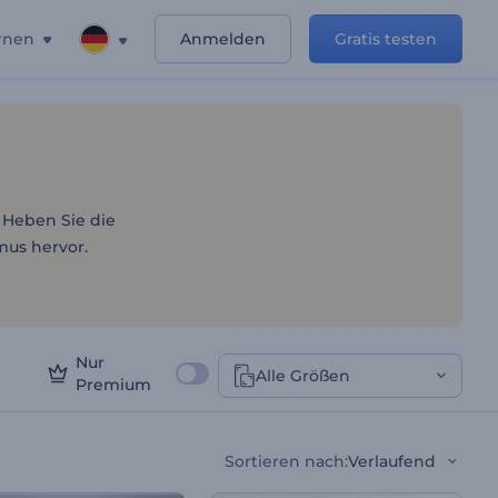
rnen
Anmelden
Gratis testen
s
 Heben Sie die
mus hervor.
Nur
Alle Größen
Premium
Sortieren nach
:
Verlaufend