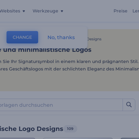
Websites
Werkzeuge
Preise
Le
 und minimalistische Logo
No, thanks
CHANGE
lagen
Intros Und Logos
Minimalistische Logo Designs
e und minimalistische Logos
n Sie Ihr Signatursymbol in einem klaren und prägnanten Stil.
res Geschäftslogos mit der schlichten Eleganz des Minimalis
tische Logo Designs
109