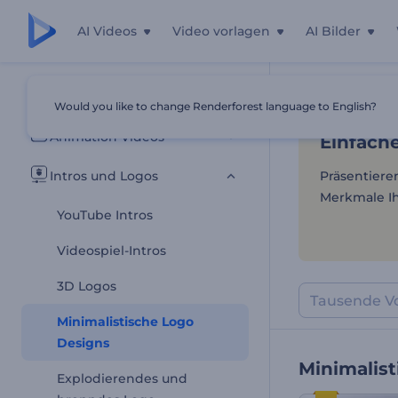
AI Videos
Video vorlagen
AI Bilder
Einfache
Alle Vorlagen
Would you like to change Renderforest language to English?
Startseite
Vor
Animation Videos
Einfach
Intros und Logos
Präsentiere
Merkmale Ih
YouTube Intros
Videospiel-Intros
3D Logos
Minimalistische Logo
Designs
Minimalis
Explodierendes und