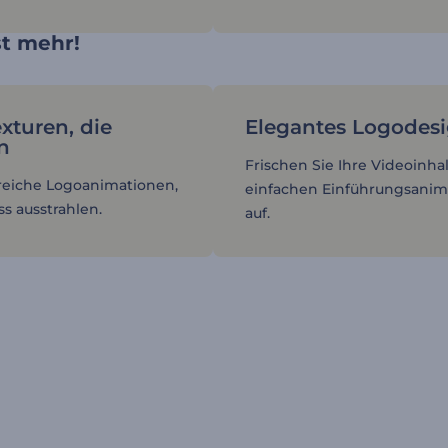
st mehr!
exturen, die
Elegantes Logodes
n
Frischen Sie Ihre Videoinha
reiche Logoanimationen,
einfachen Einführungsanim
ss ausstrahlen.
auf.