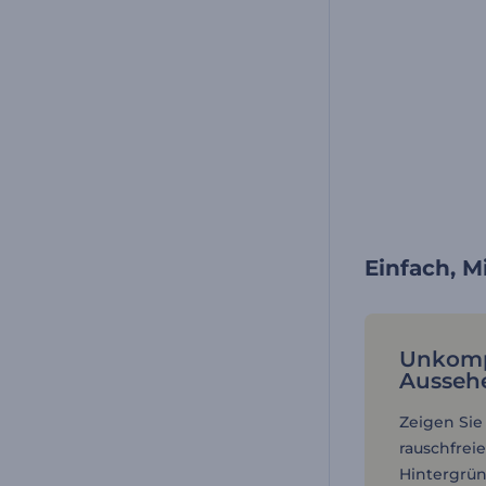
Einfach, M
Unkompl
Aussehe
Zeigen Sie
rauschfrei
Hintergrü