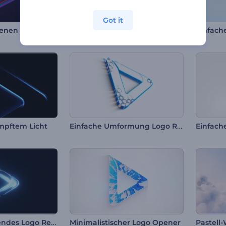
Got it
enen Intro
Seidengewebe Logo Reveal
Einfache Umformung Logo Reveal
mpftem Licht
Einfach
Dunkel leuchtendes Logo Reveal
Minimalistischer Logo Opener
Pastell