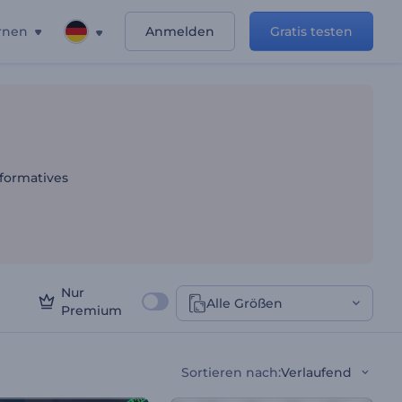
rnen
Anmelden
Gratis testen
n
nformatives
Nur
Alle Größen
Premium
Sortieren nach
:
Verlaufend