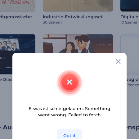
Werbung für zeitgenössische Kunst
Industrie-Entwicklungsset
Digitale
30 Szenen
10 Szenen
n-Diashow
Animierte Firmenwerbung
20 Szenen
20 Szene
Etwas ist schiefgelaufen. Something
went wrong. Failed to fetch
e Auswahl an Vorlagen für Unternehmensp
Got it