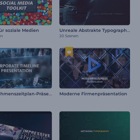
Unreale Abstrakte Typographie
für soziale Medien
en
20 Szenen
Unternehmenszeitplan-Präsentation
Moderne Firmenpräsentation
n