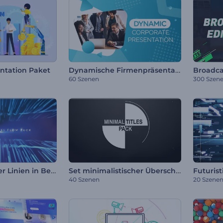
Dynamische Firmenpräsentation
ntation Paket
60 Szenen
300 Szen
Paket abstrakter Linien in Bewegung
Set minimalistischer Überschriften
40 Szenen
20 Szene