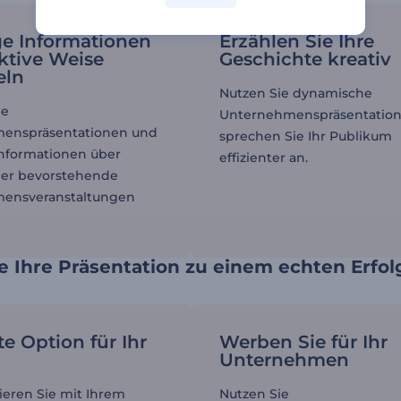
e Informationen
Erzählen Sie Ihre
ektive Weise
Geschichte kreativ
eln
Nutzen Sie dynamische
ie
Unternehmenspräsentatio
enspräsentationen und
sprechen Sie Ihr Publikum
 Informationen über
effizienter an.
der bevorstehende
ensveranstaltungen
 Ihre Präsentation zu einem echten Erfol
te Option für Ihr
Werben Sie für Ihr
Unternehmen
eren Sie mit Ihrem
Nutzen Sie