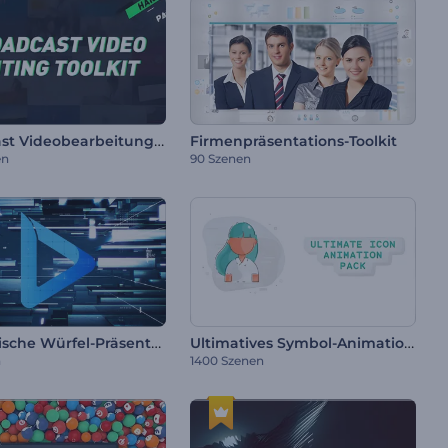
Broadcast Videobearbeitungs-Toolkit
Firmenpräsentations-Toolkit
en
90 Szenen
Futuristische Würfel-Präsentation
Ultimatives Symbol-Animationsset
n
1400 Szenen