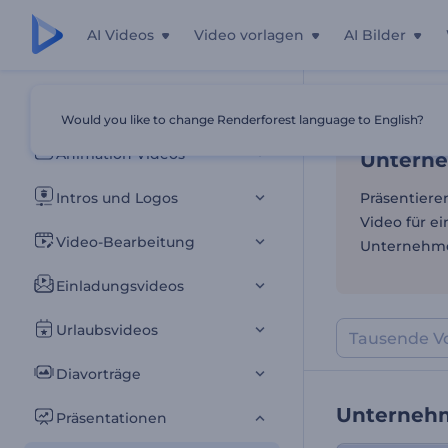
AI Videos
Video vorlagen
AI Bilder
Unterne
Alle Vorlagen
Would you like to change Renderforest language to English?
Startseite
Vor
Animation Videos
Unterne
Intros und Logos
Präsentiere
Video für ei
Video-Bearbeitung
Unternehme
Einladungsvideos
Urlaubsvideos
Diavorträge
Unterneh
Präsentationen