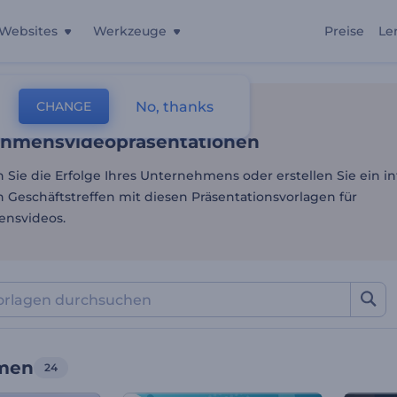
Websites
Werkzeuge
Preise
Le
hmensvideopräsentatione
No, thanks
CHANGE
lagen
Präsentationen
Unternehmen
hmensvideopräsentationen
n Sie die Erfolge Ihres Unternehmens oder erstellen Sie ein i
n Geschäftstreffen mit diesen Präsentationsvorlagen für
nsvideos.
men
24