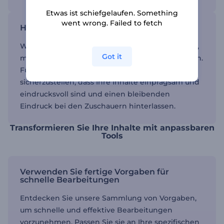
Etwas ist schiefgelaufen. Something
went wrong. Failed to fetch
Herausragend mit einzigartigen Designs
Wählen Sie aus einer Vielzahl kreativer Optionen,
Got it
mit denen sich Ihre Videos von anderen abheben.
Fügen Sie Ihr eigenes Flair hinzu, um
sicherzustellen, dass Ihre Inhalte einprägsam und
eindrucksvoll sind und einen bleibenden
Eindruck bei den Zuschauern hinterlassen.
Transformieren Sie Ihre Inhalte mit anpassbaren
Tools
Verwenden Sie fertige Vorgaben für
schnelle Bearbeitungen
Entdecken Sie unsere Sammlung von Vorgaben,
um schnelle und effektive Bearbeitungen
vorzunehmen. Passen Sie sie an Ihre spezifischen