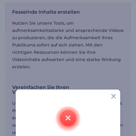
Fesselnde Inhalte erstellen
Nutzen Sie unsere Tools, um
aufmerksamkeitsstarke und ansprechende Videos
zu produzieren, die die Aufmerksamkeit Ihres
Publikums sofort auf sich ziehen. Mit den
richtigen Ressourcen können Sie Ihre
Videoinhalte aufwerten und eine starke Wirkung
erzielen.
Vereinfachen Sie Ihren
Videoerstellungsprozess
Unsere benutzerfreundliche Oberfläche macht es
Ihnen leicht, professionell aussehende Videos zu
erstellen. Passen Sie Ihre Projekte mit nur
wenigen Klicks an Ihren Stil und Ihre Botschaft an
und sparen Sie so Zeit und Mühe.