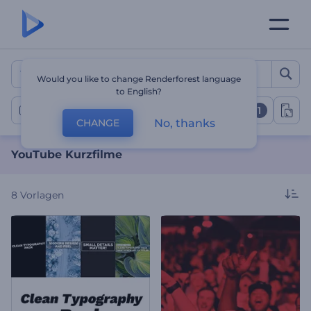
YouTube Kurzfilme
Would you like to change Renderforest language
to English?
1
Videos im Kurzformat
No, thanks
CHANGE
YouTube Kurzfilme
8
Vorlagen