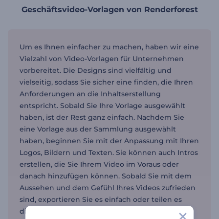
Geschäftsvideo-Vorlagen von Renderforest
Um es Ihnen einfacher zu machen, haben wir eine
Vielzahl von Video-Vorlagen für Unternehmen
vorbereitet. Die Designs sind vielfältig und
vielseitig, sodass Sie sicher eine finden, die Ihren
Anforderungen an die Inhaltserstellung
entspricht. Sobald Sie Ihre Vorlage ausgewählt
haben, ist der Rest ganz einfach. Nachdem Sie
eine Vorlage aus der Sammlung ausgewählt
haben, beginnen Sie mit der Anpassung mit Ihren
Logos, Bildern und Texten. Sie können auch Intros
erstellen, die Sie Ihrem Video im Voraus oder
danach hinzufügen können. Sobald Sie mit dem
Aussehen und dem Gefühl Ihres Videos zufrieden
sind, exportieren Sie es einfach oder teilen es
direkt von Renderforest als Social Media Video.