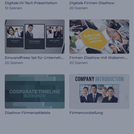
Digitale Hi-Tech Präsentation
Digitale Firmen-Diashow
10 Szenen
20 Szenen
E
inwandfreies Set für Unternehmen
F
irmen-Diashow mit Wabenmuster
20 Szenen
20 Szenen
Diashow Firmenzeitleiste
Firmenvorstellung