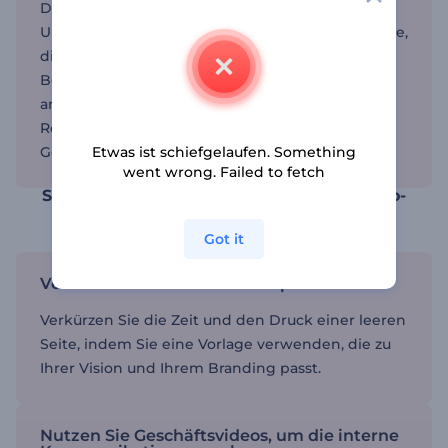
Die Geschäftsvideo-Vorlagen sind ideal für kleine
Unternehmen, Vermarkter, Unternehmer und alle,
die Geschäftsvideos erstellen möchten, die den
Betrachter beeindrucken. Mit Tools wie unserem
animierten Video-Maker ermöglicht Ihnen
Renderforest die Erstellung von allem, von
Geschäftstutorials bis hin zu Erklärvideos.
Etwas ist schiefgelaufen. Something
went wrong. Failed to fetch
Stärken Sie Ihre Marke mit Geschäftsvideo-
Vorlagen
Got it
Vereinfachen Sie Ihren Videoprozess
Verkürzen Sie die Zeit und den Druck einer leeren
Seite, indem Sie eine Vorlage verwenden, die zu
Ihrer Vision und Ihrem Branding passt.
Nutzen Sie Geschäftsvideos, um die interne