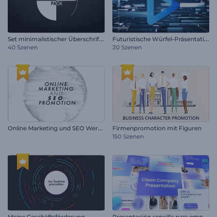
S
et minimalistischer Überschriften
F
uturistische Würfel-Präsentation
40 Szenen
20 Szenen
O
nline Marketing und SEO Werbung
Firmenpromotion mit Figuren
150 Szenen
P
resentación sencilla para empresas
Meine Geschäftsförderung