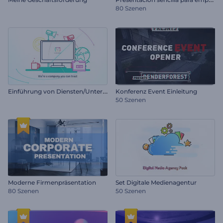
80 Szenen
E
inführung von Diensten/Unternehmen
Konferenz Event Einleitung
50 Szenen
Moderne Firmenpräsentation
Set Digitale Medienagentur
80 Szenen
50 Szenen