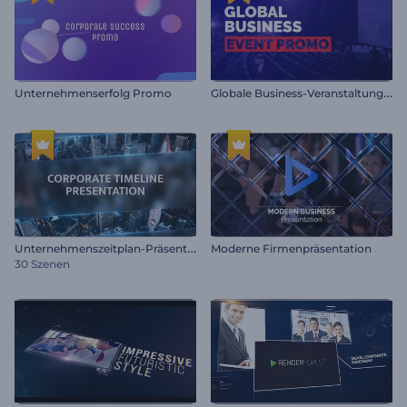
G
lobale Business-Veranstaltung Promo
Unternehmenserfolg Promo
U
nternehmenszeitplan-Präsentation
Moderne Firmenpräsentation
30 Szenen