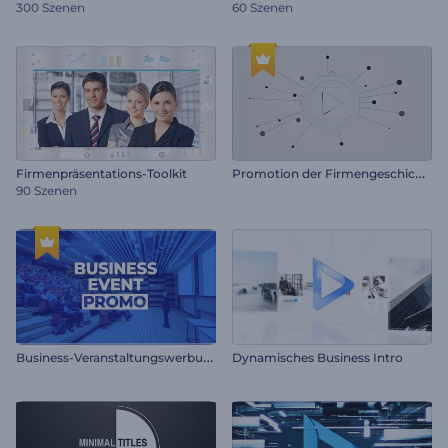
300 Szenen
60 Szenen
P
romotion der Firmengeschichte
Firmenpräsentations-Toolkit
90 Szenen
B
usiness-Veranstaltungswerbung
Dynamisches Business Intro