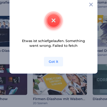
rafie
Glitch-Diashow
Chromat
20 Szenen
20 Szene
Etwas ist schiefgelaufen. Something
went wrong. Failed to fetch
n-Diashow
Mode-Kaleidoskop
Pinsel 
30 Szenen
20 Szene
Got it
Firmen-Diashow mit Wabenmuster
show
Diashow
20 Szenen