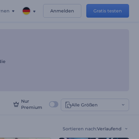
rnen
Anmelden
Gratis testen
onen
die
Nur
Alle Größen
Premium
Sortieren nach
:
Verlaufend