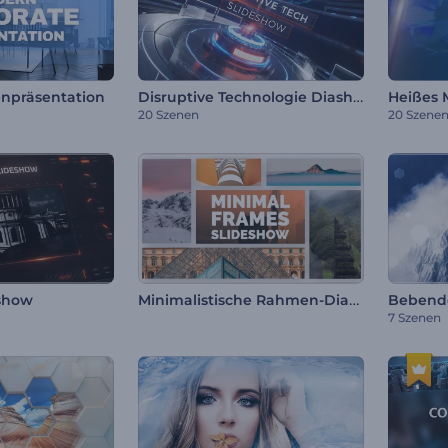
Disruptive Technologie Diashow
npräsentation
Heißes 
20 Szenen
20 Szene
Minimalistische Rahmen-Diashow
ashow
7 Szenen