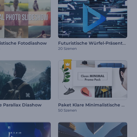
Futuristische Würfel-Präsentation
istische Fotodiashow
n
20 Szenen
Paket Klare Minimalistische Werbung
 Parallax Diashow
50 Szenen