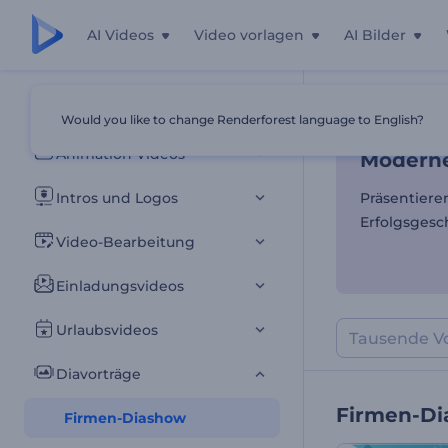
AI Videos
Video vorlagen
AI Bilder
Moderne
Alle Vorlagen
Would you like to change Renderforest language to English?
Startseite
Vor
Animation Videos
Moderne
Intros und Logos
Präsentiere
Erfolgsgesc
Video-Bearbeitung
Einladungsvideos
Urlaubsvideos
Diavorträge
Firmen-D
Firmen-Diashow