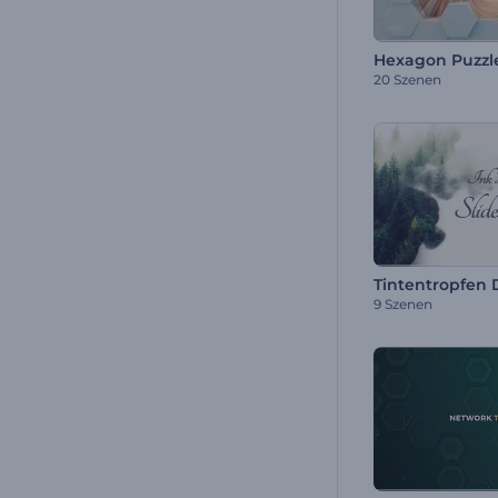
Hexagon Puzzl
20 Szenen
Tintentropfen
9 Szenen