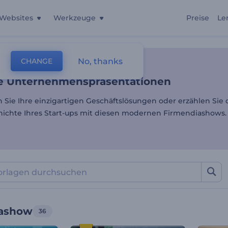
Websites
Werkzeuge
Preise
Le
 Unternehmenspräsentati
No, thanks
CHANGE
lagen
Diavorträge
Firmen-Diashow
 Unternehmenspräsentationen
n Sie Ihre einzigartigen Geschäftslösungen oder erzählen Sie 
hichte Ihres Start-ups mit diesen modernen Firmendiashows.
iashow
36