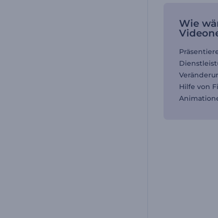
Wie wär
Videone
Präsentier
Dienstleis
Veränderun
Hilfe von 
Animation