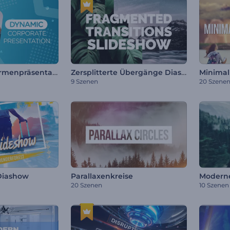
Dynamische Firmenpräsentation
Zersplitterte Übergänge Diashow
Minimal
9 Szenen
20 Szene
Diashow
Parallaxenkreise
Moderne
20 Szenen
10 Szenen