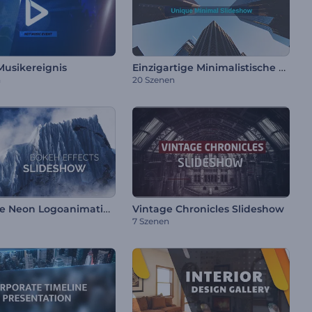
Einzigartige Minimalistische Diashow
Musikereignis
n
20 Szenen
Bebende Neon Logoanimation
Vintage Chronicles Slideshow
7 Szenen