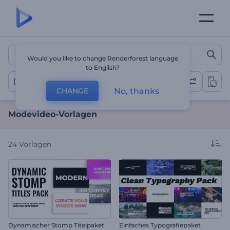
Modevideo-Vorlagen
Would you like to change Renderforest language
to English?
Modevideos
No, thanks
CHANGE
Modevideo-Vorlagen
24
Vorlagen
Dynamischer Stomp Titelpaket
Einfaches Typografiepaket