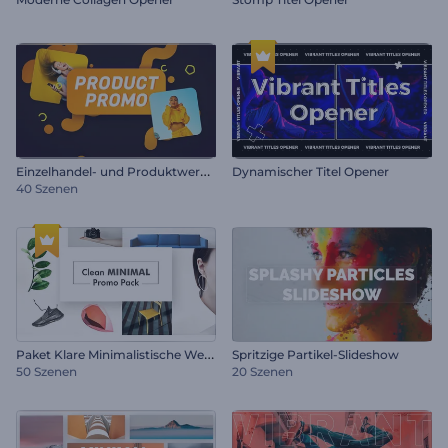
E
inzelhandel- und Produktwerbung
Dynamischer Titel Opener
40 Szenen
P
aket Klare Minimalistische Werbung
Spritzige Partikel-Slideshow
50 Szenen
20 Szenen