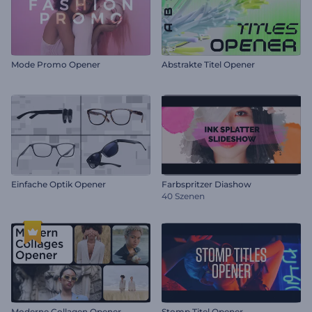
Mode Promo Opener
Abstrakte Titel Opener
Einfache Optik Opener
Farbspritzer Diashow
40 Szenen
Moderne Collagen Opener
Stomp Titel Opener