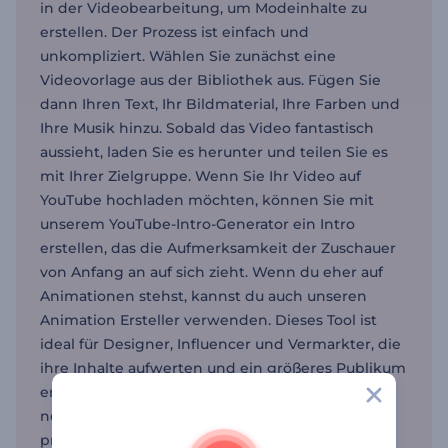
in der Videobearbeitung, um Modeinhalte zu
erstellen. Der Prozess ist einfach und
unkompliziert. Wählen Sie zunächst eine
Videovorlage aus der Bibliothek aus. Fügen Sie
dann Ihren Text, Ihr Bildmaterial, Ihre Farben und
Ihre Musik hinzu. Sobald das Video fantastisch
aussieht, laden Sie es herunter und teilen Sie es
mit Ihrer Zielgruppe. Wenn Sie Ihr Video auf
YouTube hochladen möchten, können Sie mit
unserem YouTube-Intro-Generator ein Intro
erstellen, das die Aufmerksamkeit der Zuschauer
von Anfang an auf sich zieht. Wenn du eher auf
Animationen stehst, kannst du auch unseren
Animation Ersteller verwenden. Dieses Tool ist
ideal für Designer, Influencer und Vermarkter, die
ihre Inhalte aufwerten und ein größeres Publikum
erreichen möchten. Ganz gleich, ob Sie für eine
neue Kollektion werben oder ein Mode-Event
präsentieren, mit Renderforest wird die