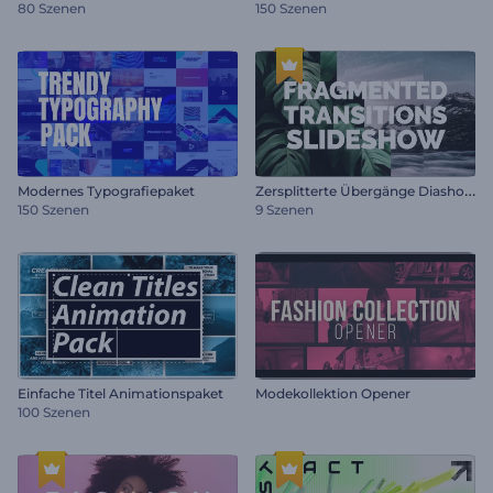
80 Szenen
150 Szenen
Z
ersplitterte Übergänge Diashow
Modernes Typografiepaket
150 Szenen
9 Szenen
Einfache Titel Animationspaket
Modekollektion Opener
100 Szenen