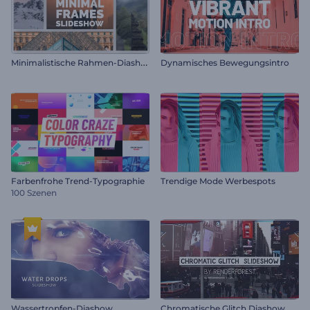
M
inimalistische Rahmen-Diashow
Dynamisches Bewegungsintro
Farbenfrohe Trend-Typographie
Trendige Mode Werbespots
100 Szenen
Wassertropfen-Diashow
Chromatische Glitch Diashow