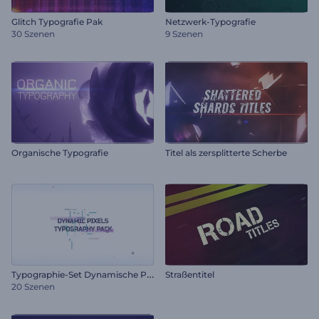
Glitch Typografie Pak
Netzwerk-Typografie
30 Szenen
9 Szenen
Organische Typografie
Titel als zersplitterte Scherbe
T
ypographie-Set Dynamische Pixel
Straßentitel
20 Szenen