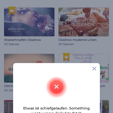
Wassertropfen-Diashow
Diashow moderne Linien
20 Szenen
20 Szenen
Glitch-Diashow
Hochzeitsalbum Pop-Up Buch
20 Szenen
10 Szenen
Etwas ist schiefgelaufen. Something