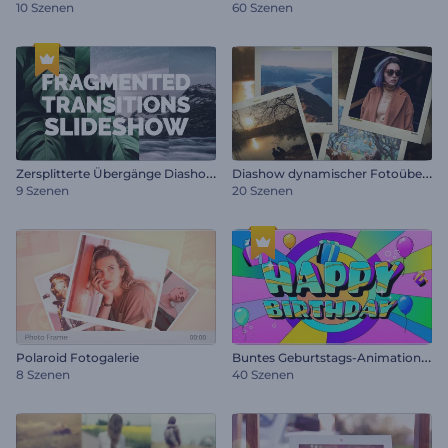
10 Szenen
60 Szenen
Z
ersplitterte Übergänge Diashow
D
iashow dynamischer Fotoübergänge
9 Szenen
20 Szenen
B
untes Geburtstags-Animationspaket
Polaroid Fotogalerie
8 Szenen
40 Szenen