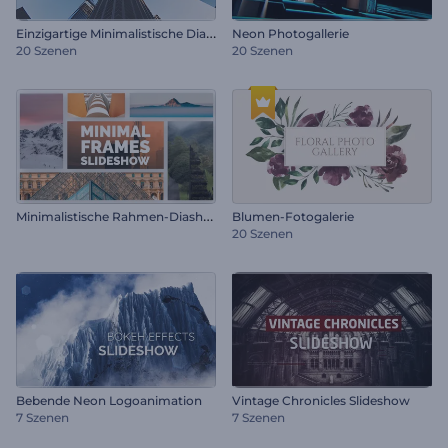
E
inzigartige Minimalistische Diashow
Neon Photogallerie
20 Szenen
20 Szenen
M
inimalistische Rahmen-Diashow
Blumen-Fotogalerie
20 Szenen
Bebende Neon Logoanimation
Vintage Chronicles Slideshow
7 Szenen
7 Szenen