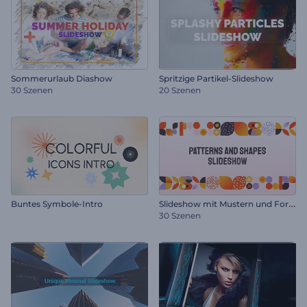
Sommerurlaub Diashow
Spritzige Partikel-Slideshow
30 Szenen
20 Szenen
S
lideshow mit Mustern und Formen
Buntes Symbole-Intro
30 Szenen