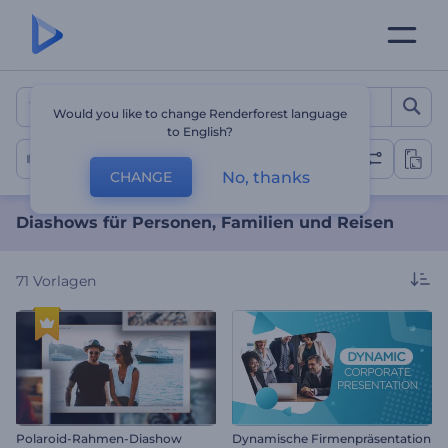
Diashows für Personen, Fa
Would you like to change Renderforest language
to English?
Persönliche Diashow
No, thanks
CHANGE
Diashows für Personen, Familien und Reisen
71
Vorlagen
Polaroid-Rahmen-Diashow
Dynamische Firmenpräsentation