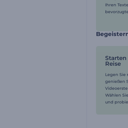
Ihren Text
bevorzugten
Begeistern
Starten 
Reise
Legen Sie 
genießen S
Videoerste
Wählen Sie
und probie