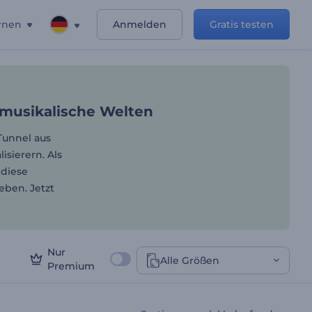
rnen
Anmelden
Gratis testen
unden Sie neue musikalisc
 musikalische Welten
Tunnel aus
sierern. Als
 diese
eben. Jetzt
Nur
Alle Größen
Premium