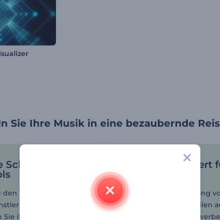
sualizer
n Sie Ihre Musik in eine bezaubernde Rei
e Schnittstelle
Massgeschneidert f
ls
jedes Projekt
 den Tunnel, der perfekt
Von der Veröffentlichung v
nstlerischen Vision passt,
Singles bis hin zum Teilen a
 Sie ihn mit Ihrer Musik,
YouTube und dem Bewerbe