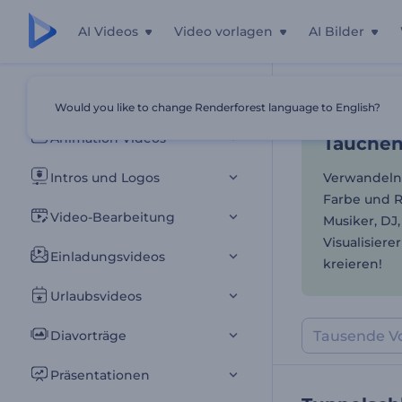
AI Videos
Video vorlagen
AI Bilder
Tauchen 
Alle Vorlagen
Would you like to change Renderforest language to English?
Startseite
Vor
Animation Videos
Tauchen
Intros und Logos
Verwandeln 
Farbe und R
Video-Bearbeitung
Musiker, DJ,
Visualisiere
Einladungsvideos
kreieren!
Urlaubsvideos
Diavorträge
Präsentationen