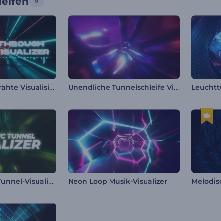
leifen
9
Neon Tunnel Drähte Visualisierer
Unendliche Tunnelschleife Visualisierer
Futuristischer Tunnel-Visualisierer
Neon Loop Musik-Visualizer