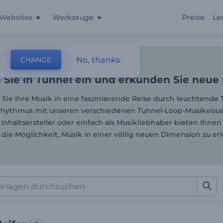
Websites
Werkzeuge
Preise
Le
Sie in Tunnel ein und erk
No, thanks
CHANGE
lagen
Musikvisualisierungen
Tunnelschleifen
 Sie in Tunnel ein und erkunden Sie neue
Sie Ihre Musik in eine faszinierende Reise durch leuchtende 
hythmus mit unseren verschiedenen Tunnel-Loop-Musikvisuali
 Inhaltsersteller oder einfach als Musikliebhaber bieten Ihnen
r die Möglichkeit, Musik in einer völlig neuen Dimension zu erl