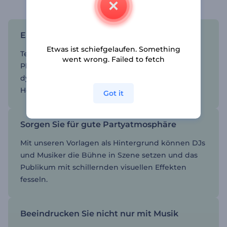
Eine breitere Fangemeinde anziehen
Etwas ist schiefgelaufen. Something
Teilen Sie Ihre Musik auf verschiedenen
went wrong. Failed to fetch
Plattformen und Kanälen mit unseren
dynamischen Visualisierungen und erreichen Sie
Hörer auf der ganzen Welt.
Got it
Sorgen Sie für gute Partyatmosphäre
Mit unseren Vorlagen als Hintergrund können DJs
und Musiker die Bühne in Szene setzen und das
Publikum mit schillernden visuellen Effekten
fesseln.
Beeindrucken Sie nicht nur mit Musik