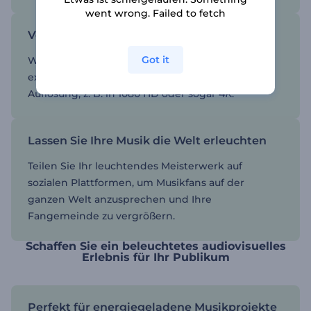
went wrong. Failed to fetch
Voransicht und Export in hoher Qualität
Got it
Wenn Sie mit dem Endergebnis zufrieden sind,
exportieren Sie Ihren Visualisierer in hoher
Auflösung, z. B. in 1080 HD oder sogar 4K.
Lassen Sie Ihre Musik die Welt erleuchten
Teilen Sie Ihr leuchtendes Meisterwerk auf
sozialen Plattformen, um Musikfans auf der
ganzen Welt anzusprechen und Ihre
Fangemeinde zu vergrößern.
Schaffen Sie ein beleuchtetes audiovisuelles
Erlebnis für Ihr Publikum
Perfekt für energiegeladene Musikprojekte