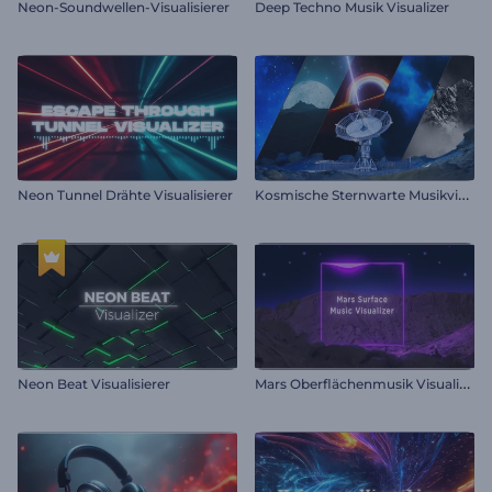
Neon-Soundwellen-Visualisierer
Deep Techno Musik Visualizer
K
osmische Sternwarte Musikvisualisierer
Neon Tunnel Drähte Visualisierer
M
ars Oberflächenmusik Visualisierer
Neon Beat Visualisierer