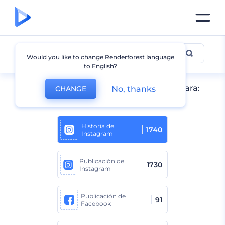
Todos los diseños
Would you like to change Renderforest language
to English?
Resultados de búsqueda del formato para:
No, thanks
CHANGE
instagram
Historia de
1740
Instagram
Publicación de
1730
Instagram
Publicación de
91
Facebook