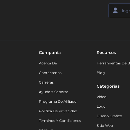
Compañía
Recursos
Acerca De
Herramientas De B
Contáctenos
Blog
Carreras
Categorías
Ayuda Y Soporte
Vídeo
Programa De Afiliado
Logo
Política De Privacidad
Diseño Gráfico
Términos Y Condiciones
Sitio Web