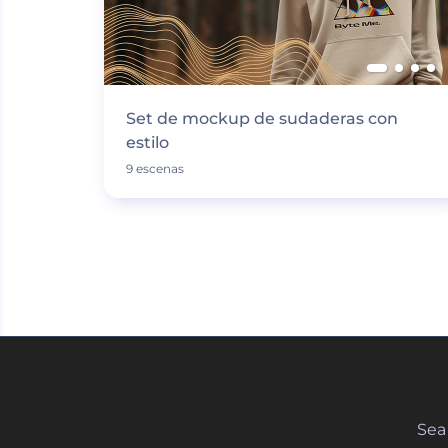
Set de mockup de sudaderas con
estilo
9 escenas
Sea 