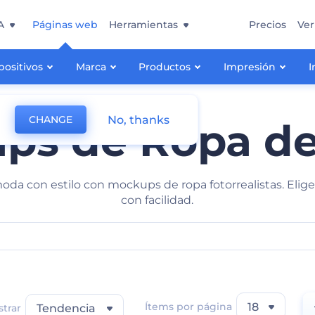
A
Páginas web
Herramientas
Precios
Ver
positivos
Marca
Productos
Impresión
I
No, thanks
CHANGE
ps de Ropa d
a con estilo con mockups de ropa fotorrealistas. Elige 
con facilidad.
Ítems por página
18
trar
Tendencia