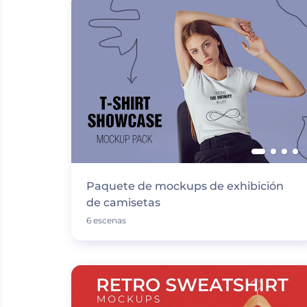
Paquete de mockups de exhibición
de camisetas
6 escenas