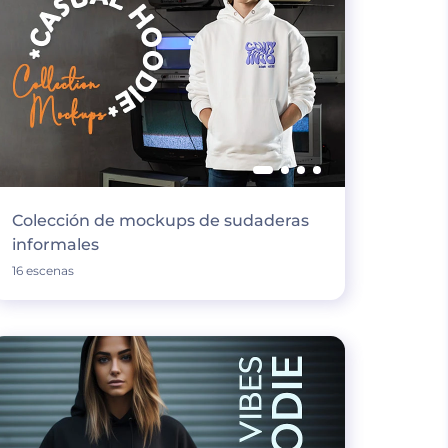
Colección de mockups de sudaderas
informales
16 escenas