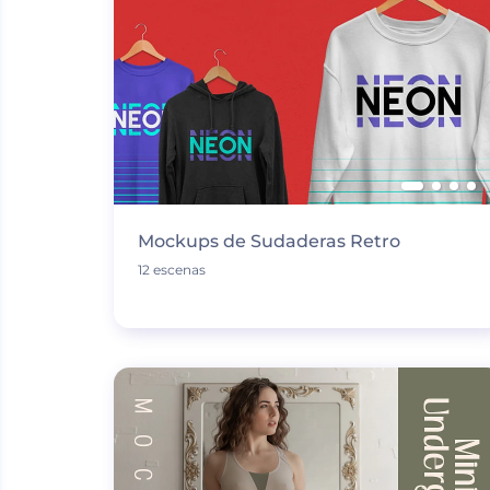
Mockups de Sudaderas Retro
12 escenas