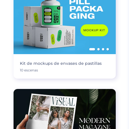
Kit de mockups de envases de pastillas
10 escenas