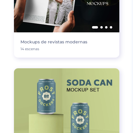
Mockups de revistas modernas
14 escenas