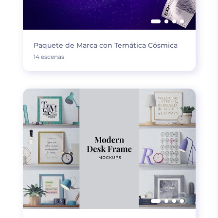
Paquete de Marca con Temática Cósmica
14 escenas