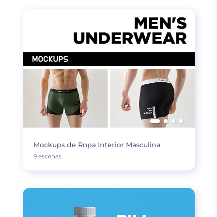
Mockups de Ropa Interior Masculina
9 escenas