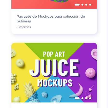
Paquete de Mockups para colección de
pulseras
8 escenas