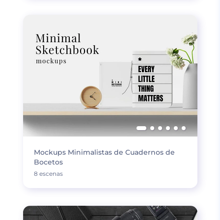
Mockups Minimalistas de Cuadernos de
Bocetos
8 escenas