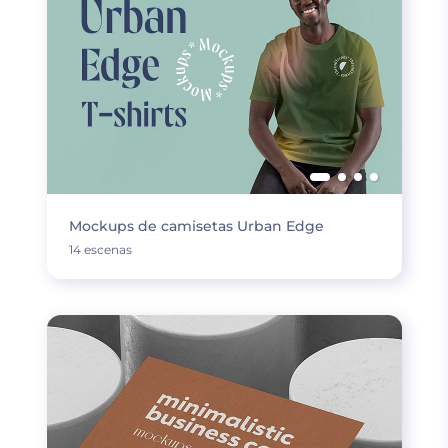
Mockups de camisetas Urban Edge
14 escenas