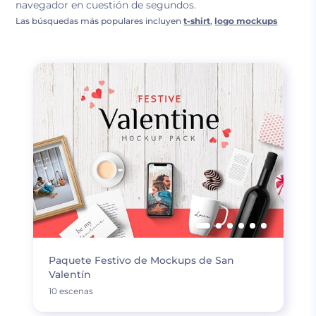
navegador en cuestión de segundos.
Las búsquedas más populares incluyen
t-shirt
,
logo mockups
Paquete Festivo de Mockups de San
Valentín
10 escenas