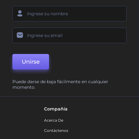
Unirse
Puede darse de baja fácilmente en cualquier
momento.
Compañía
Acerca De
Contáctenos