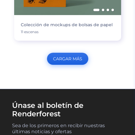
Colección de mockups de bolsas de papel
11 escenas
CARGAR MÁS
Únase al boletín de
Renderforest
Sea de los primeros en recibir nuestras
últimas noticias y ofertas