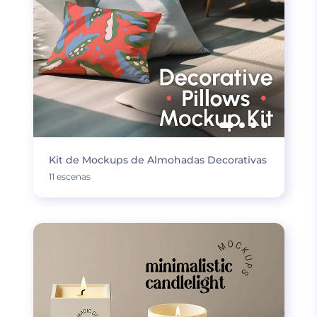
Kit de Mockups de Almohadas Decorativas
11 escenas