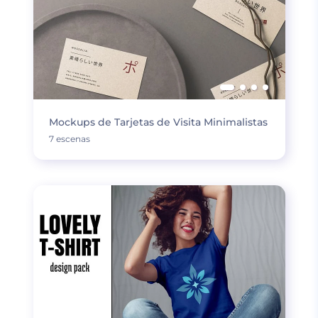
Mockups de Tarjetas de Visita Minimalistas
7 escenas