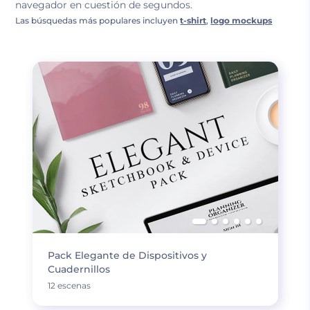
navegador en cuestión de segundos.
Las búsquedas más populares incluyen
t-shirt
,
logo mockups
Pack Elegante de Dispositivos y
Cuadernillos
12 escenas