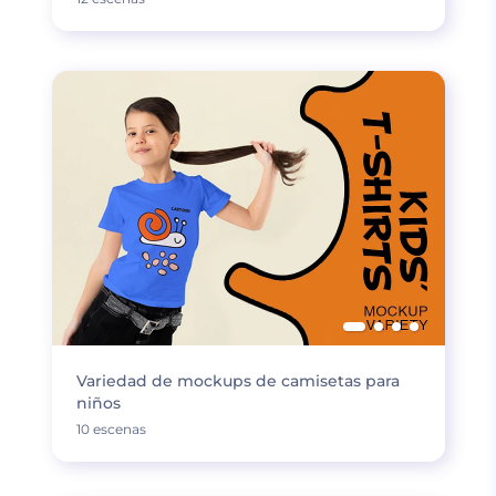
Variedad de mockups de camisetas para
niños
10 escenas