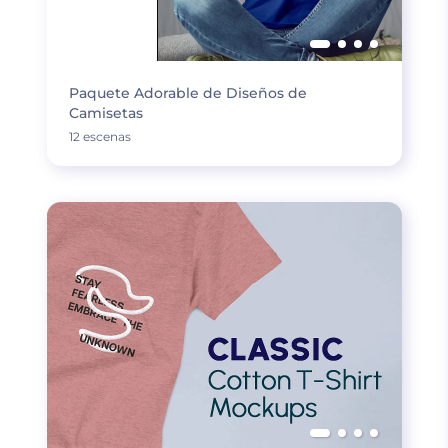
Paquete Adorable de Diseños de
Camisetas
12 escenas