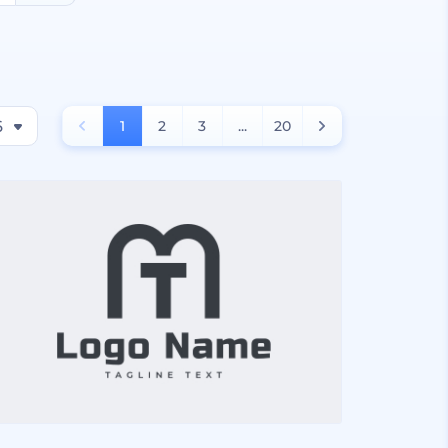
6
1
2
3
...
20