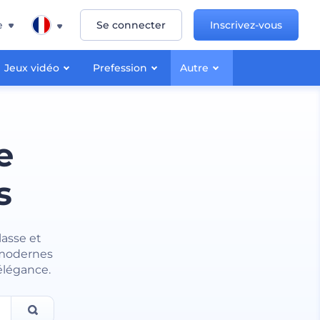
e
Se connecter
Inscrivez-vous
Jeux vidéo
Prefession
Autre
e
s
lasse et
 modernes
élégance.