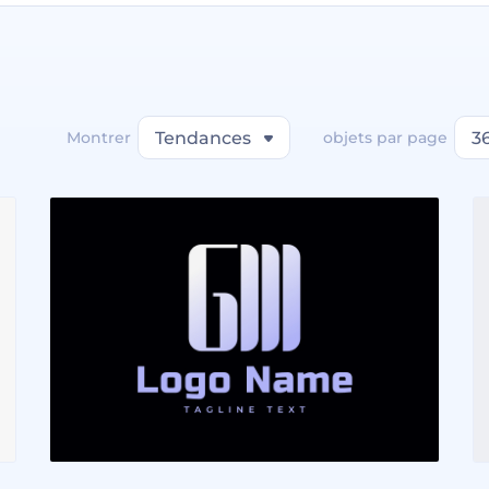
Montrer
Tendances
objets par page
3