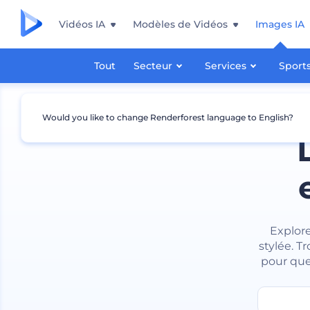
Vidéos IA
Modèles de Vidéos
Images IA
Tout
Secteur
Services
Sport
Would you like to change Renderforest language to English?
Explore
stylée. 
pour que