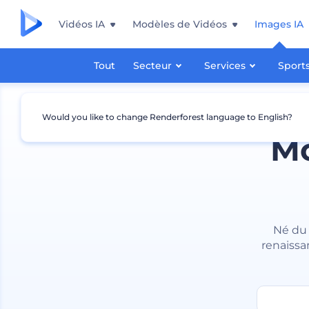
Vidéos IA
Modèles de Vidéos
Images IA
Tout
Secteur
Services
Sport
Would you like to change Renderforest language to English?
Mo
Né du 
renaissa