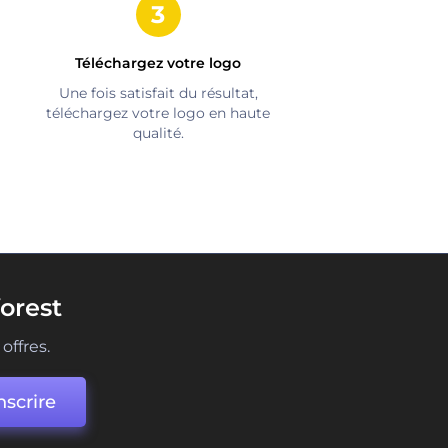
Téléchargez votre logo
Une fois satisfait du résultat,
téléchargez votre logo en haute
qualité.
orest
offres.
nscrire