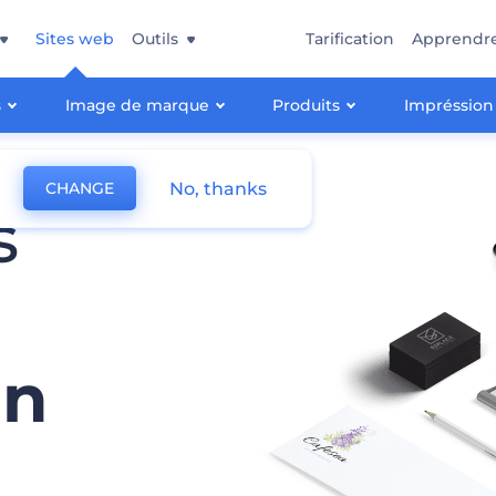
Sites web
Outils
Tarification
Apprendr
s
Image de marque
Produits
Impréssion
No, thanks
CHANGE
s
en