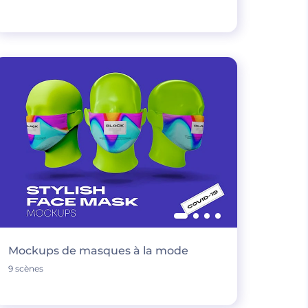
Mockups de masques à la mode
9 scènes