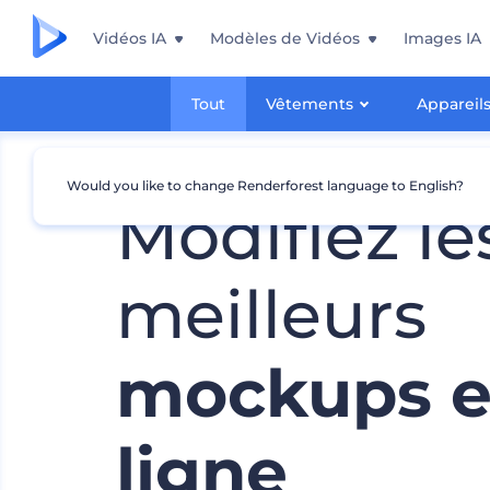
Vidéos IA
Modèles de Vidéos
Images IA
Tout
Vêtements
Appareil
Would you like to change Renderforest language to English?
Modifiez le
meilleurs
mockups 
ligne