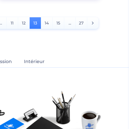
...
11
12
13
14
15
...
27
ssion
Intérieur