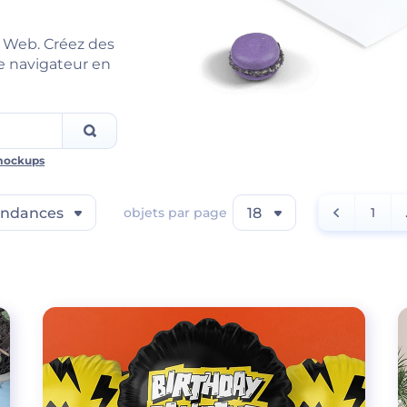
 Web. Créez des
e navigateur en
mockups
endances
objets par page
18
1