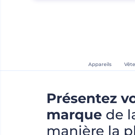
Appareils
Vêt
Présentez v
marque
de l
manière la p