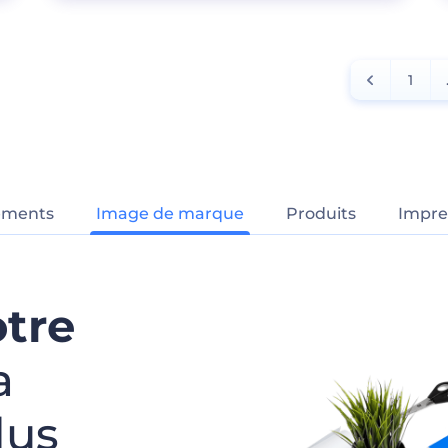
1
ements
Image de marque
Produits
Impre
otre
a
lus