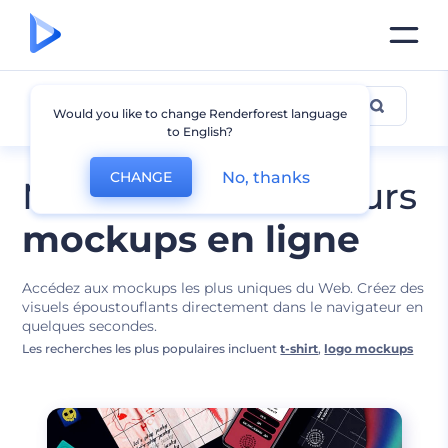
Conceptions de Mockups
Would you like to change Renderforest language
to English?
No, thanks
CHANGE
Modifiez les meilleurs
mockups en ligne
Accédez aux mockups les plus uniques du Web. Créez des
visuels époustouflants directement dans le navigateur en
quelques secondes.
Les recherches les plus populaires incluent
t-shirt
,
logo mockups