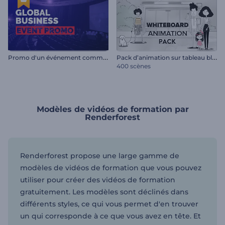
P
romo d'un événement commercial mondial
P
ack d’animation sur tableau blanc
400 scènes
Modèles de vidéos de formation par
Renderforest
Renderforest propose une large gamme de
modèles de vidéos de formation que vous pouvez
utiliser pour créer des vidéos de formation
gratuitement. Les modèles sont déclinés dans
différents styles, ce qui vous permet d'en trouver
un qui corresponde à ce que vous avez en tête. Et