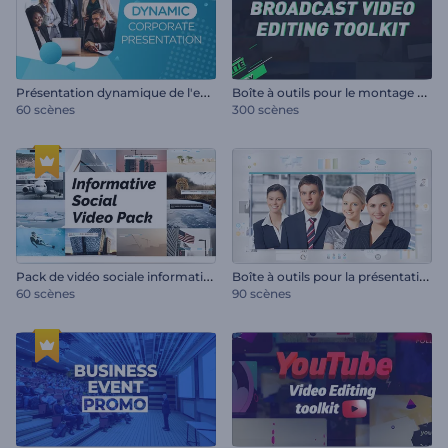
P
résentation dynamique de l'entreprise
B
oîte à outils pour le montage de vidéos de diffusion
60 scènes
300 scènes
P
ack de vidéo sociale informative
B
oîte à outils pour la présentation de l'entreprise
60 scènes
90 scènes