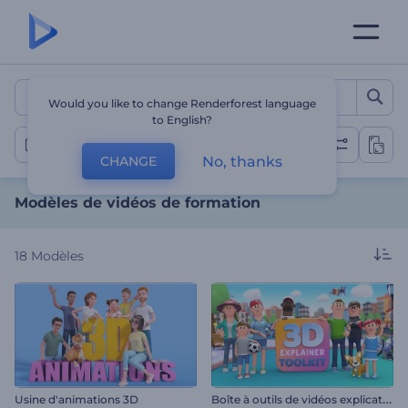
Modèles de vidéos de for
Would you like to change Renderforest language
to English?
Vidéos de formation
No, thanks
CHANGE
Modèles de vidéos de formation
18
Modèles
B
oîte à outils de vidéos explicatives 3D
Usine d'animations 3D