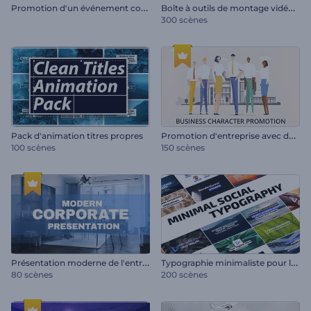
P
romotion d'un événement commercial
B
oîte à outils de montage vidéo YouTube
300 scènes
P
romotion d'entreprise avec des personnages
Pack d'animation titres propres
100 scènes
150 scènes
P
résentation moderne de l'entreprise
T
ypographie minimaliste pour les réseaux sociaux
80 scènes
200 scènes