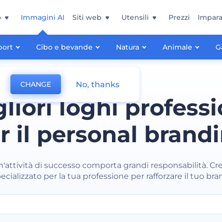
o
Immagini AI
Siti web
Utensili
Prezzi
Impara
port
Cibo e bevande
Natura
Animale
G
No, thanks
CHANGE
gliori loghi professi
r il personal brand
n'attività di successo comporta grandi responsabilità. Cr
ecializzato per la tua professione per rafforzare il tuo bra