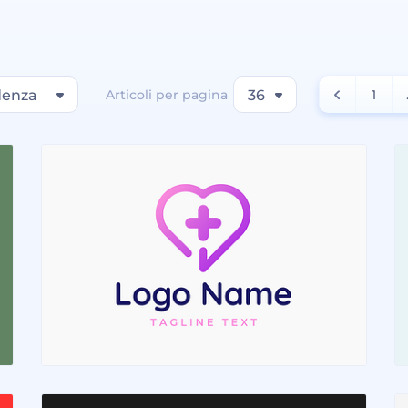
denza
Articoli per pagina
36
1