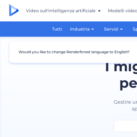
Video sull'intelligenza artificiale
Modelli vide
Tutti
Industria
Servizi
S
Would you like to change Renderforest language to English?
I mi
pe
Gestire u
sp