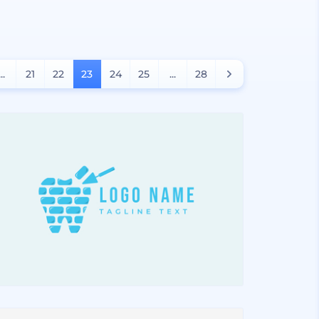
...
21
22
23
24
25
...
28