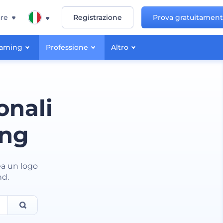
re
Registrazione
Prova gratuitamen
aming
Professione
Altro
onali
ing
ea un logo
nd.