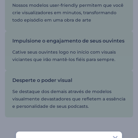
Nossos modelos user-friendly permitem que você
crie visualizadores em minutos, transformando
todo episódio em uma obra de arte
Impulsione o engajamento de seus ouvintes
Cative seus ouvintes logo no início com visuais
viciantes que irão mantê-los fiéis para sempre.
Desperte o poder visual
Se destaque dos demais através de modelos
visualmente devastadores que refletem a essência
e personalidade de seus podcasts.