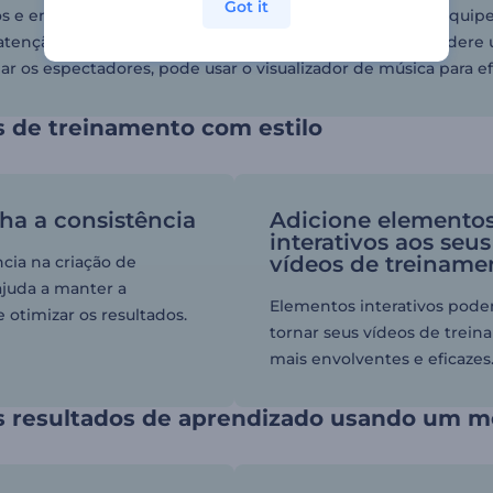
Got it
os e empresas que buscam treinar eficientemente suas equipes,
 atenção do público com uma introdução cativante, considere u
ar os espectadores, pode usar o visualizador de música para ef
s de treinamento com estilo
a a consistência
Adicione elemento
interativos aos seus
vídeos de treiname
ncia na criação de
juda a manter a
Elementos interativos pod
 otimizar os resultados.
tornar seus vídeos de trei
mais envolventes e eficazes
s resultados de aprendizado usando um m