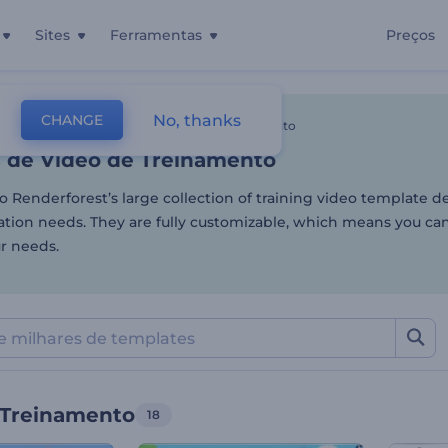
Sites
Ferramentas
Preços
 de Vídeo de Treinamento
No, thanks
CHANGE
tes
Vídeos De Animação
Vídeos De Treinamento
 de Vídeo de Treinamento
o Renderforest’s large collection of training video template d
tion needs. They are fully customizable, which means you can 
r needs.
 Treinamento
18