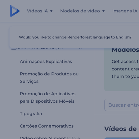
Vídeos IA
Modelos de vídeo
Imagens IA
Modelos
Todos os templates
Would you like to change Renderforest language to English?
Início
Templa
Vídeos de Animação
Modelos
Animações Explicativas
Get access t
content crea
Promoção de Produtos ou
them to you
Serviços
Promoção de Aplicativos
para Dispositivos Móveis
Tipografia
Cartões Comemorativos
Vídeos de
Vídeo sobre Alimentação e