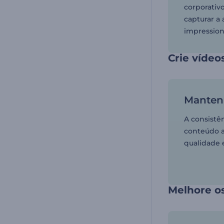
corporativ
capturar a
impression
Crie vídeo
Mantenh
A consistê
conteúdo a
qualidade e
Melhore o