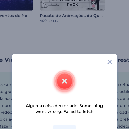
Promoção de Eventos de Negócios
Pacote de Animações de Quadro Branco
400 cenas
e Vídeo de Treinamento pela Renderfores
rest oferece uma ampla gama de modelos de vídeos de treina
o gratuitamente. Os designs estão disponíveis em vários esti
a ao que você tem em mente. E com o criador de vídeos de tre
 precisar de habilidades avançadas de edição. Para criar u
Alguma coisa deu errado. Something
went wrong. Failed to fetch
vídeo de treinamento da biblioteca. Em seguida, faça upload 
o criador de vídeos de treinamento e escolha sua música prefer
fazer o download. Você também pode usar o criador de vídeos