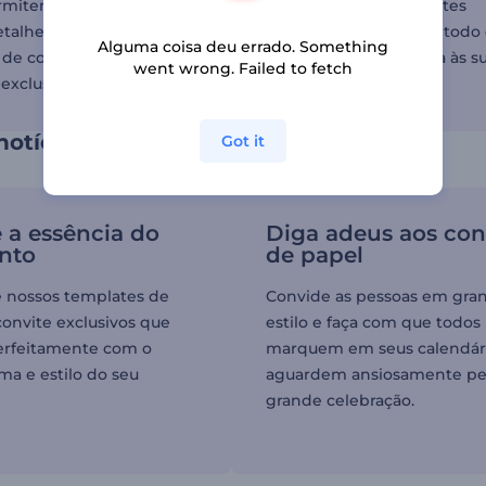
rmitem que você inclua
animados para diferentes
etalhes, garantindo que
propósitos, libertando todo
Alguma coisa deu errado. Something
 de convite se torne uma
potencial e dando vida às s
went wrong. Failed to fetch
exclusiva.
ideias.
notícia sobre o seu evento único
Got it
 a essência do
Diga adeus aos con
nto
de papel
 nossos templates de
Convide as pessoas em gra
convite exclusivos que
estilo e faça com que todos
erfeitamente com o
marquem em seus calendár
ema e estilo do seu
aguardem ansiosamente pe
grande celebração.