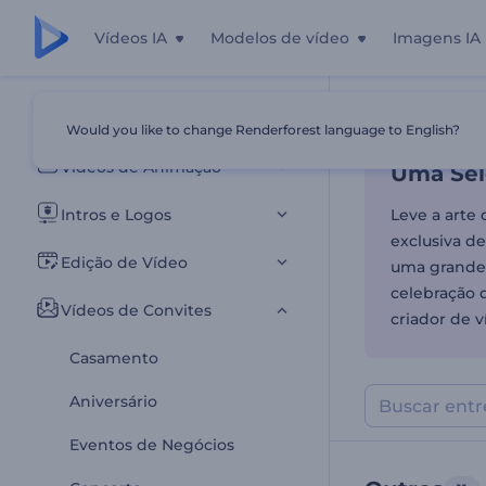
Vídeos IA
Modelos de vídeo
Imagens IA
Uma Sele
Todos os templates
Would you like to change Renderforest language to English?
Início
Templa
Vídeos de Animação
Uma Sel
Intros e Logos
Leve a arte
exclusiva de
Edição de Vídeo
uma grande 
celebração d
Vídeos de Convites
criador de 
Casamento
Aniversário
Eventos de Negócios