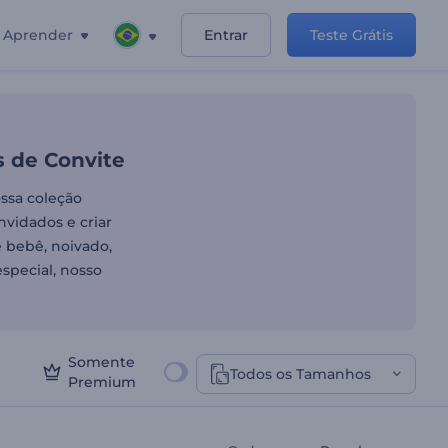
Aprender
Entrar
Teste Grátis
lates de Vídeos de Convit
s de Convite
ossa coleção
nvidados e criar
 bebê, noivado,
special, nosso
Somente
Todos os Tamanhos
Premium