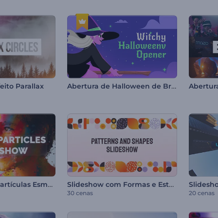
Abertura de Halloween de Bruxa
eito Parallax
Slideshow de Partículas Esmaecentes
Slideshow com Formas e Estampas Diversas
30 cenas
20 cenas