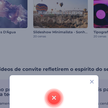
Slideshow Minimalista - Sonhadores
as D'Água
20 cenas
20 cenas
ídeos de convite refletirem o espírito do 
o precisa ser um
Cenários flexíveis p
a tecnologia
uso diverso
ramentas de edição fáceis
Modifique os inúmeros cená