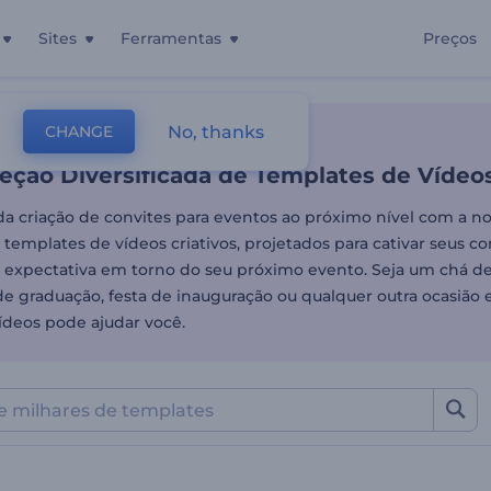
Sites
Ferramentas
Preços
ção Diversificada de Temp
No, thanks
CHANGE
tes
Vídeos De Convites
Outros
eção Diversificada de Templates de Vídeo
 da criação de convites para eventos ao próximo nível com a n
 templates de vídeos criativos, projetados para cativar seus co
expectativa em torno do seu próximo evento. Seja um chá de
e graduação, festa de inauguração ou qualquer outra ocasião e
vídeos pode ajudar você.