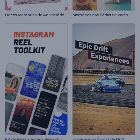
Doces Memórias de Aniversário
Memórias das Férias de Verão
K
it de Ferramentas - Reels do Instagram
Experiências Épicas de Drift