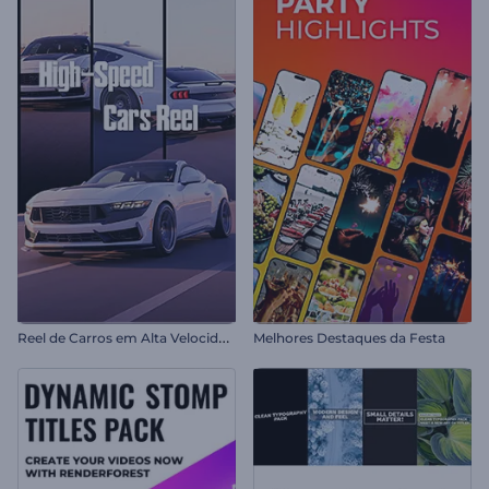
R
eel de Carros em Alta Velocidade
Melhores Destaques da Festa