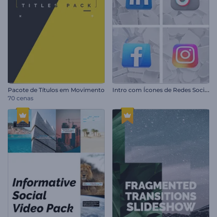
I
ntro com Ícones de Redes Sociais
Pacote de Títulos em Movimento
70 cenas