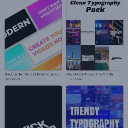
P
acote de Títulos Dinâmicos Fortes
Pacote de Tipografia Nítida
80 cenas
150 cenas