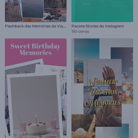
F
lashback das Memórias da Viagem
Pacote Stories do Instagram
150 cenas