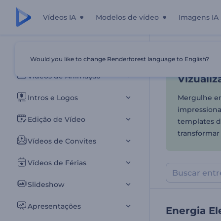
Vídeos IA
Modelos de vídeo
Imagens IA
Vizualiz
Todos os templates
Would you like to change Renderforest language to English?
Início
Templa
Vídeos de Animação
Vizualiz
Intros e Logos
Mergulhe em
impressiona
Edição de Vídeo
templates de
transformar
Vídeos de Convites
Vídeos de Férias
Slideshow
Apresentações
Energia El