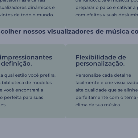
 plataformas e canais
de fundo, DJs e músicos p
sualizadores dinâmicos e
preparar o palco e cativar a 
vintes de todo o mundo.
com efeitos visuais deslumb
colher nossos visualizadores de música c
 impressionantes
Flexibilidade de
 definição.
personalização.
 qual estilo você prefira,
Personalize cada detalhe
a biblioteca de modelos
facilmente e crie visualizad
e você encontrará a
alta qualidade que se alin
 perfeita para suas
perfeitamente com o tema 
es.
clima da sua música.