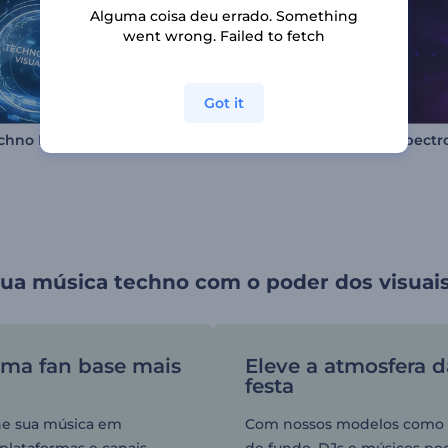
Alguma coisa deu errado. Something
went wrong. Failed to fetch
Got it
Visualizador Movimento Euforia
echno Beats
Espectro
ua música techno com o poder dos visuais
uma fan base mais
Eleve a atmosfera d
festa
he sua música em
Com nossos modelos como 