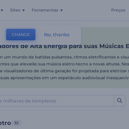
Sites
Ferramentas
Preços
adores de Alta Energia par
No, thanks
CHANGE
tes
Visualizadores De Música
Energia Eletro
adores de Alta Energia para suas Músicas E
 um mundo de batidas pulsantes, ritmos eletrificantes e visu
ntes que elevarão sua música eletro-tecno a novas alturas. No
 visualizadores de última geração foi projetada para eletrizar
 suas apresentações em um espetáculo audiovisual inesquecíve
etro
32