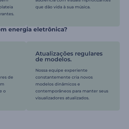
odem
audiência com visuais hipnotizantes
plateia
que dão vida à sua música.
rantes.
om energia eletrônica?
Atualizações regulares
de modelos.
Nossa equipe experiente
ores de
constantemente cria novos
hem
modelos dinâmicos e
e o
contemporâneos para manter seus
visualizadores atualizados.