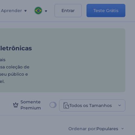
Aprender
Entrar
Teste Grátis
a suas Músicas Eletrônicas
letrônicas
ais
ssa coleção de
 seu público e
l.
Somente
Todos os Tamanhos
Premium
Ordenar por
:
Populares