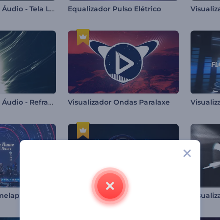
Visualizador de Áudio - Tela LCD
Equalizador Pulso Elétrico
Visualizador de Áudio - Refração Rítmica
Visualizador Ondas Paralaxe
Visualizador Timelapse Urbano
Visualizador Emoji Melomaníaco