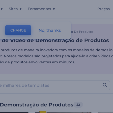
Sites
Ferramentas
Preços
 de Vídeo de Demonstraçã
No, thanks
CHANGE
tes
Vídeos De Vendas
Vídeos De Demonstração De Produtos
 de Vídeo de Demonstração de Produtos
 produtos de maneira inovadora com os modelos de demos int
. Nossos modelos são projetados para ajudá-lo a criar vídeos 
ão de produtos envolventes em minutos.
 Demonstração de Produtos
22