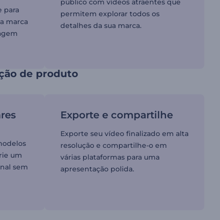
público com vídeos atraentes que
e para
permitem explorar todos os
ua marca
detalhes da sua marca.
agem
ção de produto
ares
Exporte e compartilhe
Exporte seu vídeo finalizado em alta
modelos
resolução e compartilhe-o em
crie um
várias plataformas para uma
onal sem
apresentação polida.