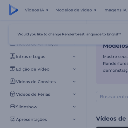
Vídeos IA
Modelos de vídeo
Imagens IA
Modelos
Todos os templates
Would you like to change Renderforest language to English?
Início
Templa
Vídeos de Animação
Modelos
Intros e Logos
Mostre seus
Renderforest
Edição de Vídeo
demonstraç
Vídeos de Convites
Vídeos de Férias
Slideshow
Vídeos de
Apresentações