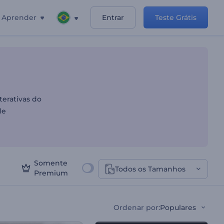
Aprender
Entrar
Teste Grátis
o de Produtos
erativas do
de
Somente
Todos os Tamanhos
Premium
Ordenar por
:
Populares