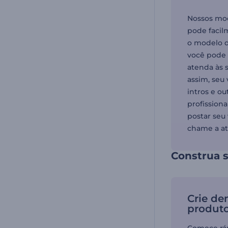
Nossos mod
pode facil
o modelo d
você pode
atenda às 
assim, seu
intros e o
profission
postar seu
chame a at
Construa 
Crie de
produt
Comece ráp