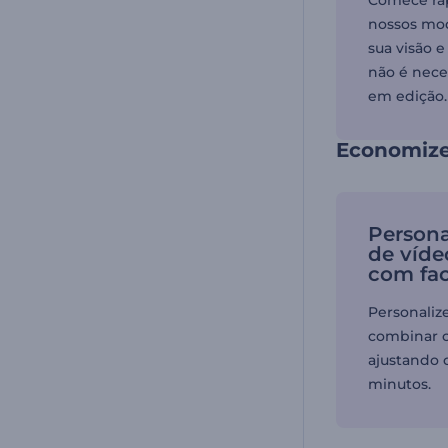
nossos mo
sua visão 
não é nece
em edição.
Economize
Persona
de víde
com fac
Personaliz
combinar c
ajustando c
minutos.