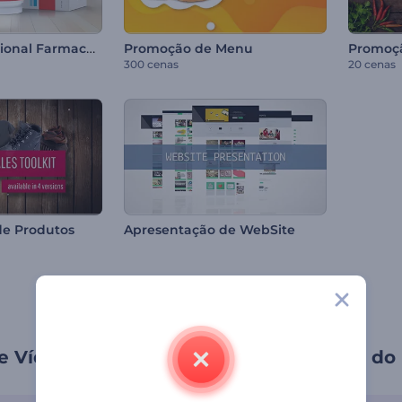
Pacote Promocional Farmacêutico
Promoção de Menu
300 cenas
20 cenas
de Produtos
Apresentação de WebSite
e Vídeo de Demonstração de Produtos do 