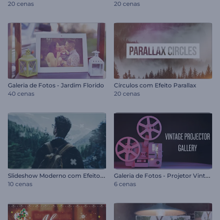
20 cenas
20 cenas
Galeria de Fotos - Jardim Florido
Círculos com Efeito Parallax
40 cenas
20 cenas
S
lideshow Moderno com Efeito Parallax
G
aleria de Fotos - Projetor Vintage
10 cenas
6 cenas