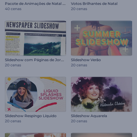
P
acote de Animações de Natal para Reels
Votos Brilhantes de Natal
40 cenas
20 cenas
S
lideshow com Páginas de Jornal
Slideshow Verão
20 cenas
20 cenas
Slideshow Respingo Líquido
Slideshow Aquarela
20 cenas
20 cenas