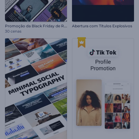
P
romoção da Black Friday de Reels
Abertura com Títulos Explosivos
30 cenas