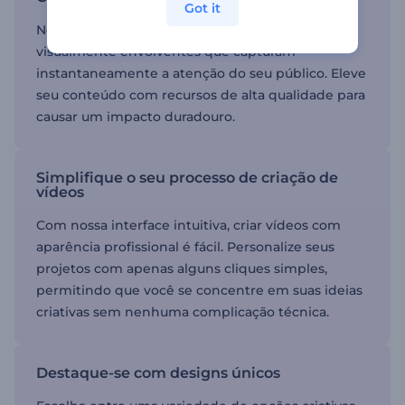
Got it
Nossas ferramentas tornam fácil produzir vídeos
visualmente envolventes que capturam
instantaneamente a atenção do seu público. Eleve
seu conteúdo com recursos de alta qualidade para
causar um impacto duradouro.
Simplifique o seu processo de criação de
vídeos
Com nossa interface intuitiva, criar vídeos com
aparência profissional é fácil. Personalize seus
projetos com apenas alguns cliques simples,
permitindo que você se concentre em suas ideias
criativas sem nenhuma complicação técnica.
Destaque-se com designs únicos