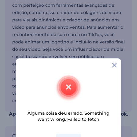
com perfeição com ferramentas avançadas de
edição, como nosso criador de colagens de vídeo
para visuais dinâmicos e criador de anúncios em
vídeo para anúncios envolventes. Para aumentar o
reconhecimento da sua marca no TikTok, você
pode animar um logotipo e incluí-lo na versão final
do seu vídeo. Seja você um influenciador de mídia
social buscando envolver seu público, um
empresário visando aumentar a visibilidade da
marca ou um aspirante a criador de conteúdo
procurando deixar sua marca, nossa plataforma
tem algo para você. Com modelos gratuitos de
vídeos do TikTok prontamente disponíveis, a
criatividade não tem limites.
Alguma coisa deu errado. Something
Aprimore seus vídeos com modelos do TikTok.
went wrong. Failed to fetch
Crie conteúdo cativante