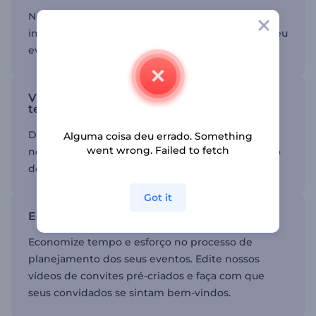
Nossos templates corporativos apresentam
imagens e tipografias incríveis, garantindo que seu
evento atinja um público mais amplo.
Visuais inovadores e inspirados em
tecnologia
De animações futuristas a transições suaves,
Alguma coisa deu errado. Something
went wrong. Failed to fetch
nossos templates certamente refletirão o espírito
do seu evento de negócios.
Got it
Economize tempo no processo de edição
Economize tempo e esforço no processo de
planejamento dos seus eventos. Edite nossos
vídeos de convites pré-criados e faça com que
seus convidados se sintam bem-vindos.