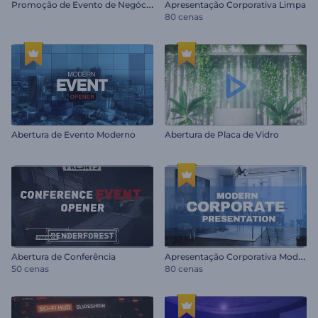
P
romoção de Evento de Negócios
Apresentação Corporativa Limpa
80 cenas
Abertura de Evento Moderno
Abertura de Placa de Vidro
A
presentação Corporativa Moderna
Abertura de Conferência
50 cenas
80 cenas