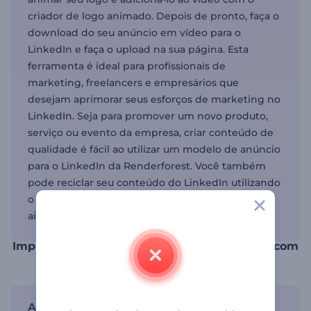
criador de logo animado. Depois de pronto, faça o
download do seu anúncio em vídeo para o
LinkedIn e faça o upload na sua página. Esta
ferramenta é ideal para profissionais de
marketing, freelancers e empresários que
desejam aprimorar seus esforços de marketing no
LinkedIn. Seja para promover um novo produto,
serviço ou evento da empresa, criar conteúdo de
qualidade é fácil ao utilizar um modelo de anúncio
para o LinkedIn da Renderforest. Você também
pode reciclar seu conteúdo do LinkedIn utilizando
o criador de vídeos para Instagram para expandir
ainda mais seu alcance nas redes sociais.
Impulsione seu marketing nas redes sociais com
um anúncio em vídeo para o LinkedIn
Alcance seu público-alvo