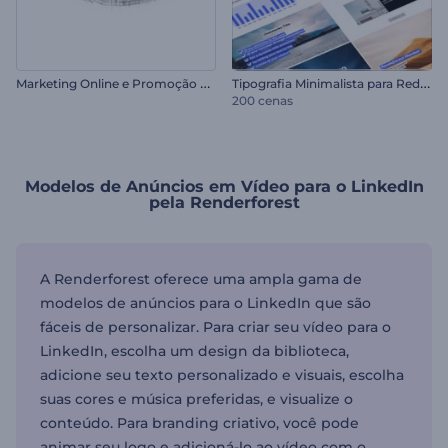
M
arketing Online e Promoção SEO
T
ipografia Minimalista para Redes Sociais
200 cenas
Modelos de Anúncios em Vídeo para o LinkedIn
pela Renderforest
A Renderforest oferece uma ampla gama de
modelos de anúncios para o LinkedIn que são
fáceis de personalizar. Para criar seu vídeo para o
LinkedIn, escolha um design da biblioteca,
adicione seu texto personalizado e visuais, escolha
suas cores e música preferidas, e visualize o
conteúdo. Para branding criativo, você pode
animar seu logo e adicioná-lo ao vídeo com o