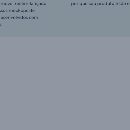
o móvel recém-lançado
por que seu produto é tão e
ssos mockups de
desenvolvidos com
e.