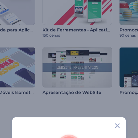
Promoção Rápida para Aplicativos de Celular
Kit de Ferramentas - Aplicativos Móveis
150 cenas
90 cenas
Kit Aplicativos Móveis Isométricos
Apresentação de WebSite