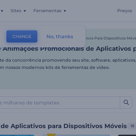
Sites
Ferramentas
Preços
 Animações Promocionais d
No, thanks
CHANGE
tes
Vídeos De Animação
Promoção De Aplicativos Para Dispositivos Móve
e Animações Promocionais de Aplicativos p
te da concorrência promovendo seu site, software, aplicativos
m nossos modernos kits de ferramentas de vídeo.
e Aplicativos para Dispositivos Móveis
15