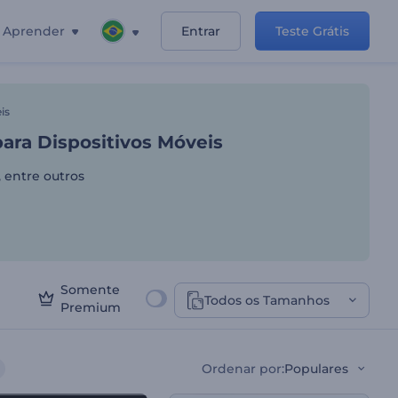
Aprender
Entrar
Teste Grátis
e Aplicativos para Dispos
is
ara Dispositivos Móveis
, entre outros
Somente
Todos os Tamanhos
Premium
Ordenar por
:
Populares