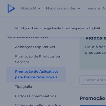
Vídeos IA
Modelos de vídeo
Imagens IA
Vídeos e
Todos os templates
Would you like to change Renderforest language to English?
Início
Templa
Vídeos de Animação
Vídeos 
Animações Explicativas
Fique à fren
produtos co
Promoção de Produtos ou
Serviços
Promoção de Aplicativos
para Dispositivos Móveis
Tipografia
Cartões Comemorativos
Promoção d
Vídeo sobre Alimentação e