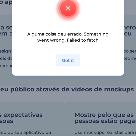
 aplicativos móveis em outro nível
a seu produto
Aumente o número
 em aparelhos
downloads do seu
Alguma coisa deu errado. Something
aplicativo
went wrong. Failed to fetch
esign moderno e os
Espalhe as vantagens do se
teis do seu app em
aplicativo com vídeos prom
Got it
nimados para aparelhos
de qualidade.
seu público através de vídeos de mockups
s expectativas
Mostre pelo que as
soas
pessoas estão pag
deo do seu aplicativo ou
Use mockups realistas para