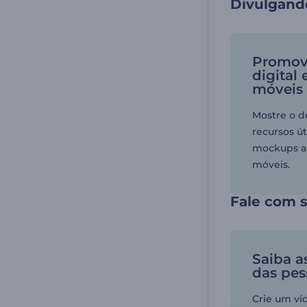
Divulgando
Promov
digital
móveis
Mostre o d
recursos ú
mockups a
móveis.
Fale com 
Saiba a
das pes
Crie um ví