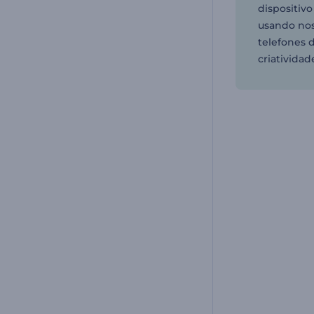
dispositiv
usando no
telefones 
criatividad