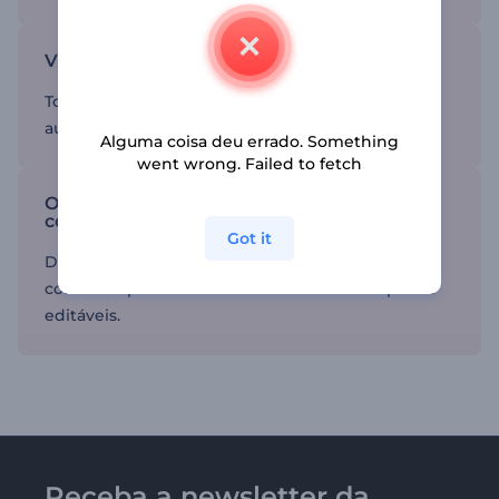
Vídeos de aparência profissional
Torne seu conteúdo em vídeo mais envolvente,
aumentando o reconhecimento da sua marca.
Alguma coisa deu errado. Something
went wrong. Failed to fetch
O amigo preferido de qualquer criador de
conteúdo
Got it
Diga adeus a softwares complicado e crie
conteúdo para o YouTube com nossos templates
editáveis.
Receba a newsletter da