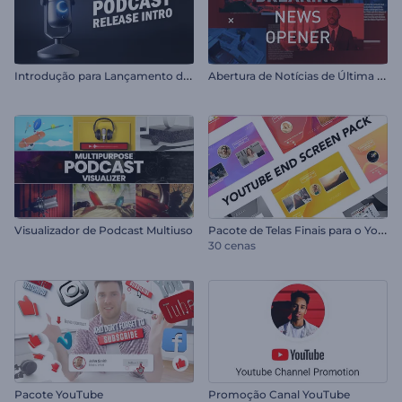
I
ntrodução para Lançamento de Podcast
A
bertura de Notícias de Última Hora
P
acote de Telas Finais para o YouTube
Visualizador de Podcast Multiuso
30 cenas
Pacote YouTube
Promoção Canal YouTube