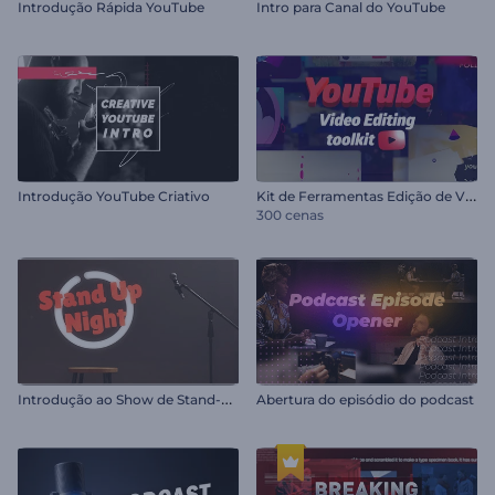
Introdução Rápida YouTube
Intro para Canal do YouTube
K
it de Ferramentas Edição de Vídeo YouTube
Introdução YouTube Criativo
300 cenas
I
ntrodução ao Show de Stand-Up
Abertura do episódio do podcast