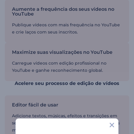
Aumente a frequência dos seus vídeos no
YouTube
Publique vídeos com mais frequência no YouTube
e crie laços com seus inscritos.
Maximize suas visualizações no YouTube
Carregue vídeos com edição profissional no
YouTube e ganhe reconhecimento global.
Acelere seu processo de edição de vídeos
Editor fácil de usar
Adicione textos, músicas, efeitos e transições em
seus vídeos e publique o produto final em poucos
minutos.