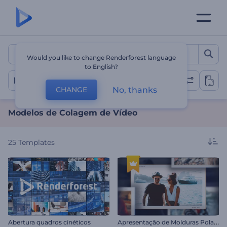
Modelos de Colagem de V
Would you like to change Renderforest language
to English?
Colagens de Vídeo
No, thanks
CHANGE
Modelos de Colagem de Vídeo
25
Templates
A
presentação de Molduras Polaroid
Abertura quadros cinéticos