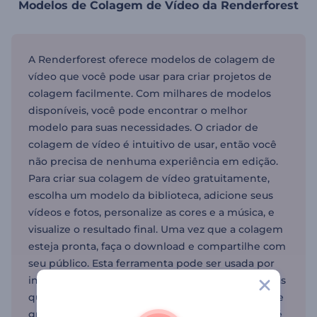
Modelos de Colagem de Vídeo da Renderforest
A Renderforest oferece modelos de colagem de
vídeo que você pode usar para criar projetos de
colagem facilmente. Com milhares de modelos
disponíveis, você pode encontrar o melhor
modelo para suas necessidades. O criador de
colagem de vídeo é intuitivo de usar, então você
não precisa de nenhuma experiência em edição.
Para criar sua colagem de vídeo gratuitamente,
escolha um modelo da biblioteca, adicione seus
vídeos e fotos, personalize as cores e a música, e
visualize o resultado final. Uma vez que a colagem
esteja pronta, faça o download e compartilhe com
seu público. Esta ferramenta pode ser usada por
indivíduos, profissionais de marketing e empresas
que procuram fazer uma colagem de vídeo online
gratuita. Para outros projetos, o criador de vídeo é