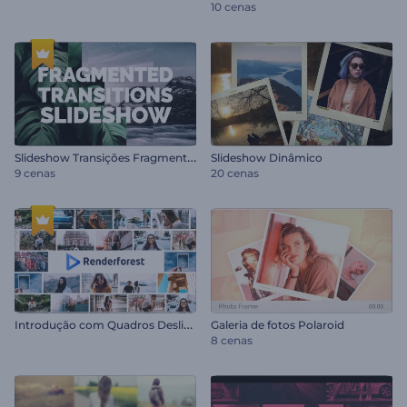
10 cenas
S
lideshow Transições Fragmentadas
Slideshow Dinâmico
9 cenas
20 cenas
I
ntrodução com Quadros Deslizantes
Galeria de fotos Polaroid
8 cenas