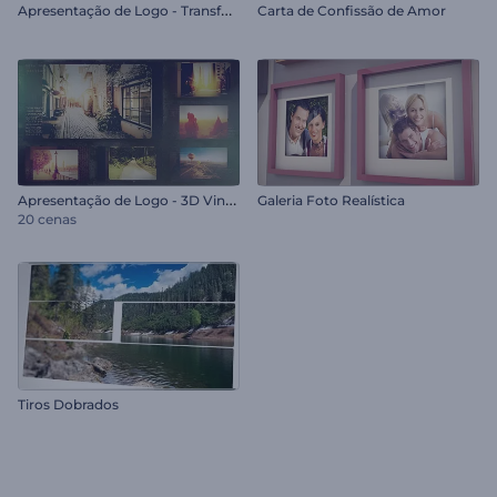
A
presentação de Logo - Transformação de Imagem
Carta de Confissão de Amor
A
presentação de Logo - 3D Vintage
Galeria Foto Realística
20 cenas
Tiros Dobrados