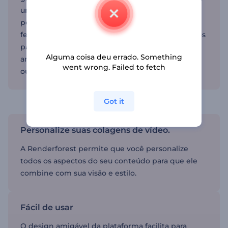
uma solução completa com opções de
personalização. A Renderforest também oferece
ferramentas como o criador de vídeos explicativos
para explicações detalhadas e o criador de
Alguma coisa deu errado. Something
anúncios em vídeo para promover seus produtos
went wrong. Failed to fetch
ou serviços.
Crie colagens de vídeo em minutos.
Got it
Personalize suas colagens de vídeo.
A Renderforest permite que você personalize
todos os aspectos do seu conteúdo para que ele
combine com sua visão e estilo.
Fácil de usar
O design amigável da plataforma facilita para