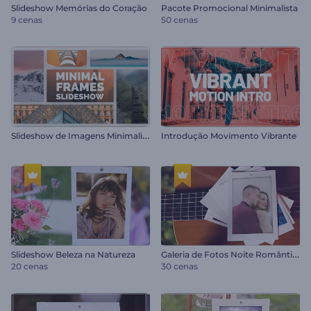
Slideshow Memórias do Coração
Pacote Promocional Minimalista
9 cenas
50 cenas
S
lideshow de Imagens Minimalistas
Introdução Movimento Vibrante
G
aleria de Fotos Noite Romântica
Slideshow Beleza na Natureza
20 cenas
30 cenas