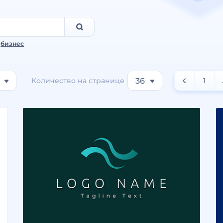
,
бизнес
Количество на странице
36
1