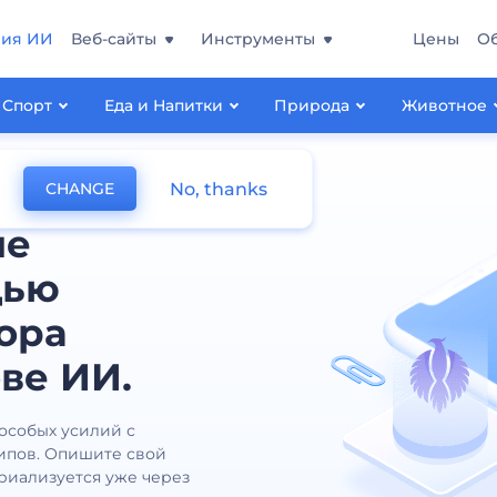
ния ИИ
Веб-сайты
Инструменты
Цены
О
Спорт
Еда и Напитки
Природа
Животное
No, thanks
CHANGE
ые
щью
ора
ве ИИ.
 особых усилий с
ипов. Опишите свой
ериализуется уже через