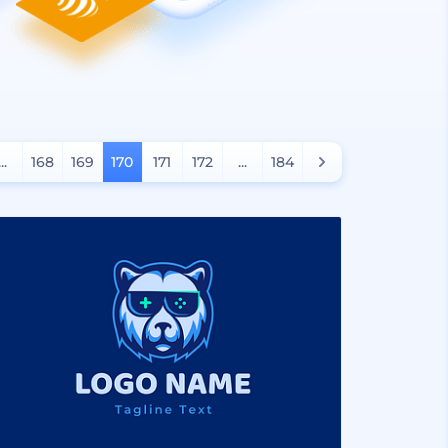
...
168
169
170
171
172
...
184