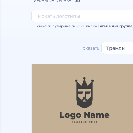
несколько мгновений.
Самые популярные поиски включая
гейминг
,
группа
Показать
Тренды