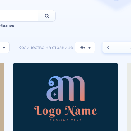
,
бизнес
Количество на странице
36
1