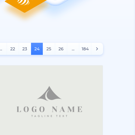
...
22
23
24
25
26
...
184