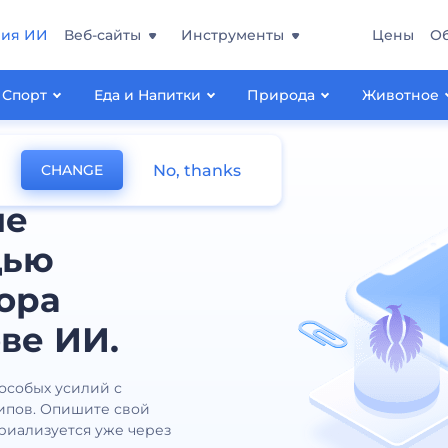
ния ИИ
Веб-сайты
Инструменты
Цены
О
Спорт
Еда и Напитки
Природа
Животное
No, thanks
CHANGE
ые
щью
ора
ве ИИ.
 особых усилий с
ипов. Опишите свой
ериализуется уже через