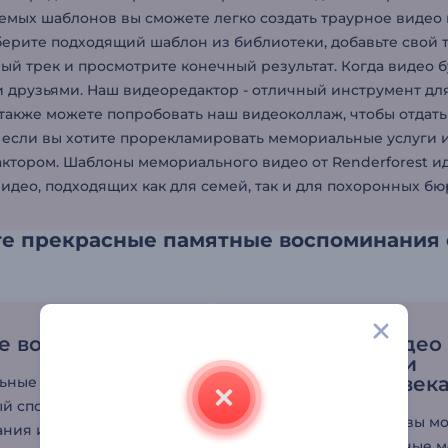
емых шаблонов вы сможете легко создать траурное видео в
берите подходящий шаблон из библиотеки, добавьте свой 
ый трек и просмотрите конечный результат. Когда видео бу
 друзьями. Наш видеоредактор - отличный инструмент дл
 также можете попробовать наш видеоколлаж, чтобы отдать
А если вы хотите прорекламировать мемориальные услуги
ктором. Шаблоны мемориального видео от Renderforest и
видео, подходящих как для семей, так и для похоронных б
те прекрасные памятные воспоминания
е воспоминания
Создавайте видео
память о жизни
близкого человек
ные видеоролики - это
й способ сохранить
Используя шаблоны, вы м
ния и создать
запечатлеть прекрасные 