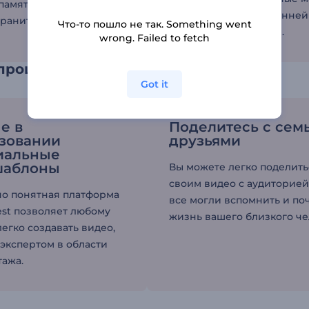
память, которую можно
и показать их в искренней
ранить долгие годы.
Что-то пошло не так. Something went
неподдельной форме.
wrong. Failed to fetch
процесс создания видео
Got it
е в
Поделитесь с сем
зовании
друзьями
иальные
шаблоны
Вы можете легко поделить
своим видео с аудиторией
о понятная платформа
все могли вспомнить и по
est позволяет любому
жизнь вашего близкого че
егко создавать видео,
 экспертом в области
ажа.