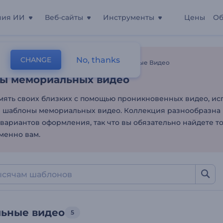
ния ИИ
Веб-сайты
Инструменты
Цены
Об
ы мемориальных видео
No, thanks
CHANGE
лоны
Редактирование Видео
Мемориальные Видео
ы мемориальных видео
мять своих близких с помощью проникновенных видео, ис
 шаблоны мемориальных видео. Коллекция разнообразна 
вариантов оформления, так что вы обязательно найдете то
менно вам.
ьные видео
5