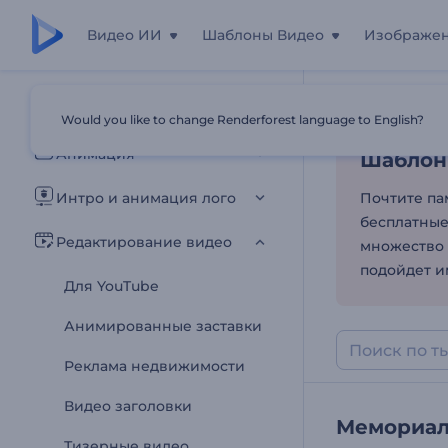
Видео ИИ
Шаблоны Видео
Изображе
Шаблон
Все шаблоны
Would you like to change Renderforest language to English?
Главная
Шаб
Анимация
Шаблон
Интро и анимация лого
Почтите па
бесплатные
Редактирование видео
множество 
подойдет и
Для YouTube
Анимированные заставки
Реклама недвижимости
Видео заголовки
Мемориал
Тизерные видео