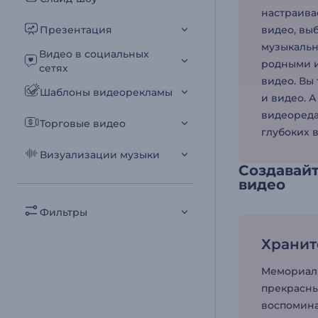
настраива
Презентация
видео, вы
музыкальн
Видео в социальных
родными и
сетях
видео. Вы
Шаблоны видеорекламы
и видео. 
видеореда
Торговые видео
глубоких 
Визуализации музыки
Создавай
видео
Фильтры
Хранит
Мемориаль
прекрасны
воспомина