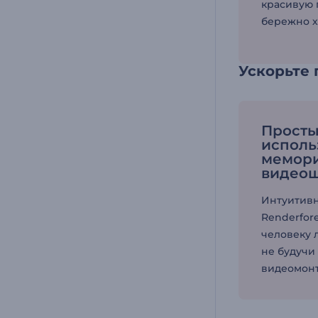
красивую 
бережно х
Ускорьте 
Просты
исполь
мемор
видео
Интуитивн
Renderfor
человеку л
не будучи
видеомонт