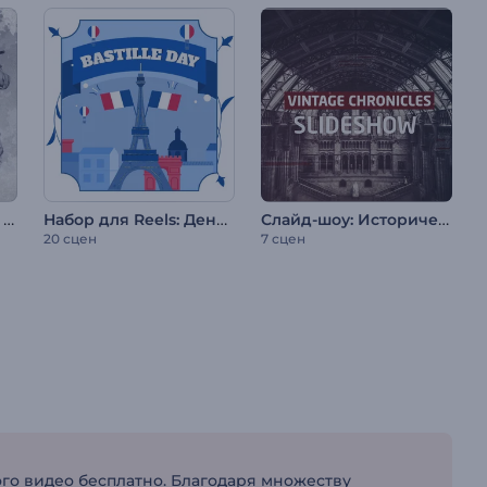
Заставка на военную тематику / День Победы
Набор для Reels: День взятия Бастилии
Слайд-шоу: Исторические хроники
20 сцен
7 сцен
го видео бесплатно. Благодаря множеству