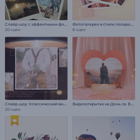
С
лайд-шоу с эффектными фотопереходами
Ф
отогалерея в стиле полароид
20 сцен
8 сцен
С
лайд-шоу: Классический винтаж
В
идеооткрытка на День св. Валентина
20 сцен