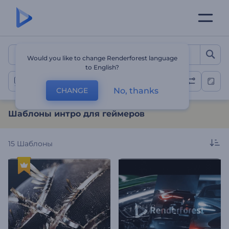
Шаблоны интро для гей
Would you like to change Renderforest language
to English?
Геймерские интро
No, thanks
CHANGE
Шаблоны интро для геймеров
15
Шаблоны