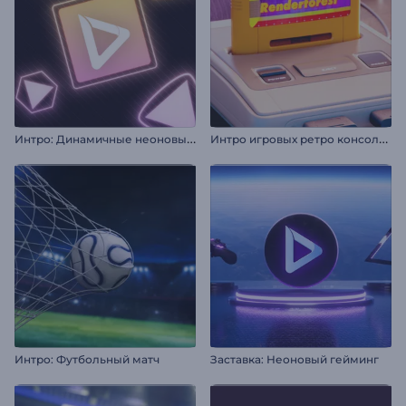
И
нтро: Динамичные неоновые фигуры
И
нтро игровых ретро консолей
Интро: Футбольный матч
Заставка: Неоновый гейминг