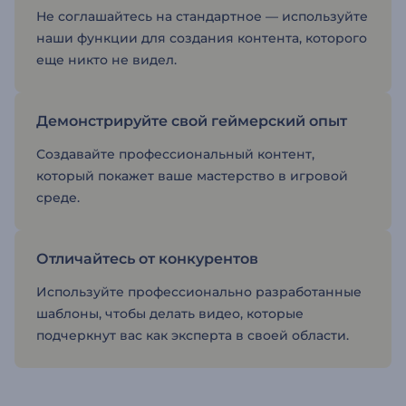
Не соглашайтесь на стандартное — используйте
наши функции для создания контента, которого
еще никто не видел.
Демонстрируйте свой геймерский опыт
Создавайте профессиональный контент,
который покажет ваше мастерство в игровой
среде.
Отличайтесь от конкурентов
Используйте профессионально разработанные
шаблоны, чтобы делать видео, которые
подчеркнут вас как эксперта в своей области.