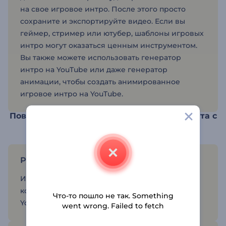
на свое игровое интро. После этого просто
сохраните и экспортируйте видео. Если вы
геймер, стример или ютубер, шаблоны игровых
интро могут оказаться ценным инструментом.
Вы также можете использовать генератор
интро на YouTube или даже генератор
анимации, чтобы создать анимированное
игровое интро на YouTube.
Повысьте качество своего игрового контента с
помощью создателя игровых видео
Развивайте свой YouTube-канал
Используйте готовые шаблоны для создания
контента высокого качества для вашего
Что-то пошло не так. Something
YouTube-канала.
went wrong. Failed to fetch