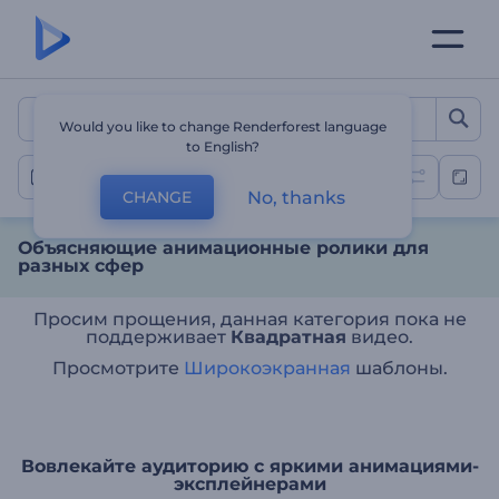
Объясняющие анимацион
Would you like to change Renderforest language
to English?
Объясняющие ролики
No, thanks
CHANGE
Объясняющие анимационные ролики для
разных сфер
Просим прощения, данная категория пока не
поддерживает
Квадратная
видео.
Просмотрите
Широкоэкранная
шаблоны.
Вовлекайте аудиторию с яркими анимациями-
эксплейнерами