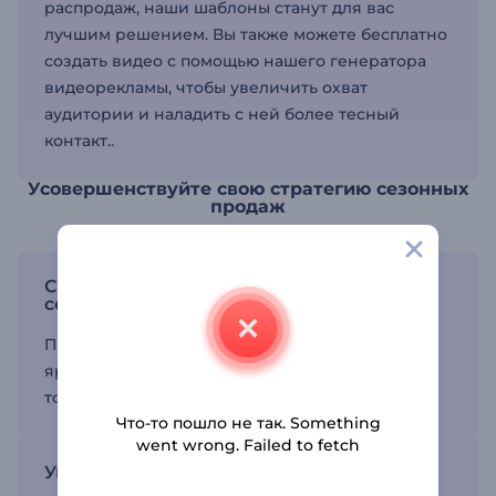
распродаж, наши шаблоны станут для вас
лучшим решением. Вы также можете бесплатно
создать видео с помощью нашего генератора
видеорекламы, чтобы увеличить охват
аудитории и наладить с ней более тесный
контакт..
Усовершенствуйте свою стратегию сезонных
продаж
Создавайте привлекательные видео для
сезонных распродаж
Привлекайте внимание зрителей, создавая
яркие видео, которые подчеркивают ваши
товары и услуги.
Что-то пошло не так. Something
went wrong. Failed to fetch
Упрощайте ваши промо-акции