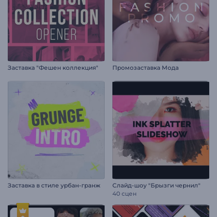
Заставка "Фешен коллекция"
Промозаставка Мода
Заставка в стиле урбан-гранж
Слайд-шоу "Брызги чернил"
40 сцен