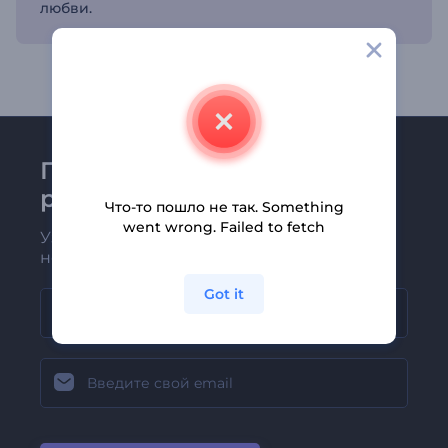
любви.
Присоединяйтесь к
рассылке Renderforest
Что-то пошло не так. Something
went wrong. Failed to fetch
Узнавайте о последних новостях и
новых предложениях первыми
Got it